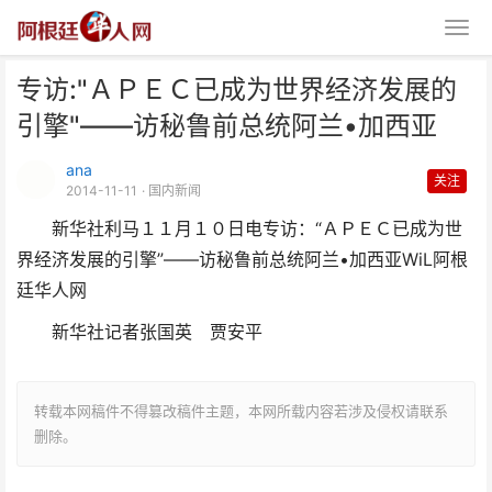
专访:"ＡＰＥＣ已成为世界经济发展的
引擎"——访秘鲁前总统阿兰•加西亚
ana
关注
2014-11-11
· 国内新闻
新华社利马１１月１０日电专访：“ＡＰＥＣ已成为世
专访:"ＡＰＥＣ已成为世界经济发
界经济发展的引擎”——访秘鲁前总统阿兰•加西亚
WiL阿根
展的引擎"——访秘鲁
廷华人网
新华社记者张国英 贾安平
转载本网稿件不得篡改稿件主题，本网所载内容若涉及侵权请联系
删除。