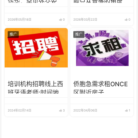
访华，罕见外交安排
能只从竞争的角度定
受关注
义中美关系
2026年05月18日
0
2026年03月22日
0
推广
推广
培训机构招聘线上西
侨胞急需求租ONCE
班牙语老师:时间地
区附近房子
点不限，可兼职可全
职
2024年02月14日
3
2022年04月06日
1