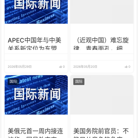
APEC中国年与中美
（近观中国）难忘旋
关系新定位为东盟发
律、青春面孔，细节
展带来新机遇
里的中俄元首会晤
2026年05月29日
0
2026年05月20日
0
国际
国际
美俄元首一周内接连
美国务院前官员：不