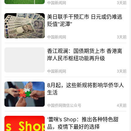
中国新闻网
3天前
美日联手干预汇市 日元或仍难逃
贬值“泥潭”
中国新闻网
3天前
香江观澜：国债期货上市 香港离
岸人民币枢纽功能再升级
中国新闻网
3天前
8月起，这些新规将影响华侨华人
生活
中国侨网微信公众号
4天前
‘蕾咪’s Shop：推出各种特色甜
品，疫情下最好的选择