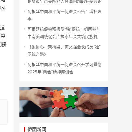
益和
相高市早苗妄图介入台海问题的狂妄言论
结外
阿根廷中国和平统一促进会公告：增补理
事
道
阿根廷统促会积极反“独”促统，组团参加
分裂
中南美洲统促会库拉索年会共筑民族复
们接
《聚侨心、架桥梁：何文强会长的反“独”
促统之路》
阿根廷中国和平统一促进会召开学习贯彻
2025年“两会”精神座谈会
侨团新闻