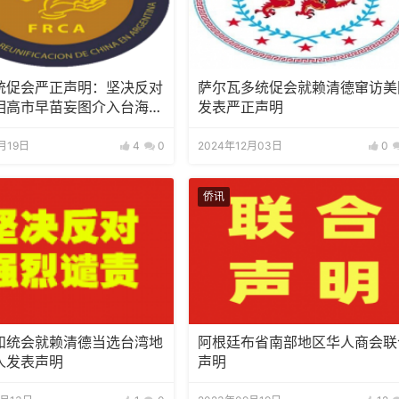
统促会严正声明：坚决反对
萨尔瓦多统促会就赖清德窜访美
相高市早苗妄图介入台海问
发表严正声明
妄言论
1月19日
4
0
2024年12月03日
0
侨讯
和统会就赖清德当选台湾地
阿根廷布省南部地区华人商会联
人发表声明
声明