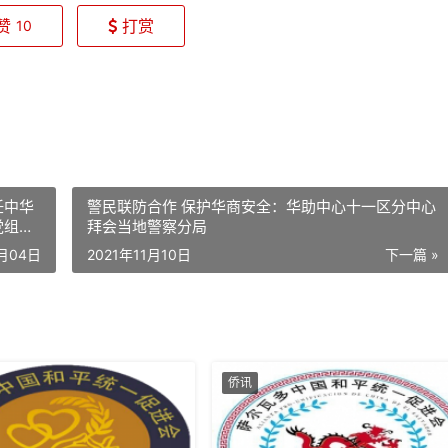
赞
打赏
10
任中华
警民联防合作 保护华商安全：华助中心十一区分中心
党组成
拜会当地警察分局
1月04日
2021年11月10日
下一篇 »
侨讯