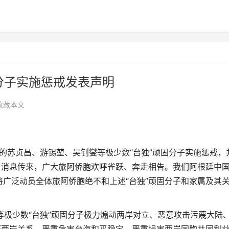
分子实施惩戒发表声明
收藏本文
列的苏贞昌、游锡堃、吴钊燮等极少数“台独”顽固分子实施惩戒，
。消息传来，广大旅阿侨胞欢呼雀跃、奔走相告。我们阿根廷中
广泛动员全体旅阿侨胞绝不和上述“台独”顽固分子和家属及其
少数“台独”顽固分子极力煽动两岸对立、恶意攻击污蔑大陆