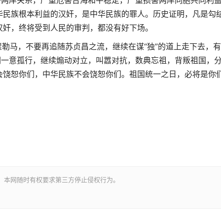
坏两岸关系，严重危害台海和平稳定，严重损害两岸同胞共同利
华民族根本利益的汉奸，是中华民族的罪人。历史证明，凡是勾
汉奸，终将受到人民的审判，都没有好下场。
马，不要再追随苏贞昌之流，继续在谋“独”的道上走下去，有
们一意孤行，继续煽动对立，叫嚣对抗，数典忘祖，背叛祖国，
会饶恕你们，中华民族不会饶恕你们。祖国统一之日，必将是你
。本网随时有权要求第三方停止侵权行为。