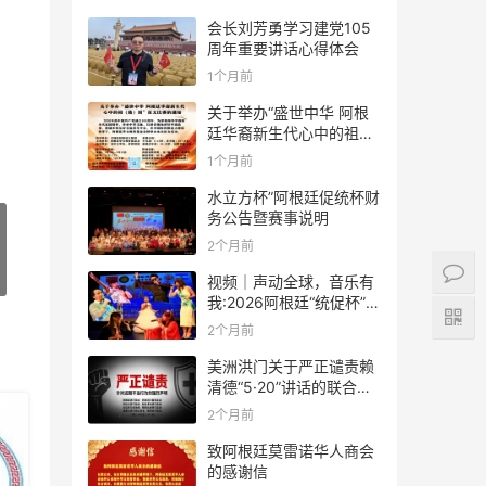
会长刘芳勇学习建党105
周年重要讲话心得体会
1个月前
关于举办“盛世中华 阿根
廷华裔新生代心中的祖
(籍)国”征文比赛的通知
1个月前
水立方杯”阿根廷促统杯财
务公告暨赛事说明
2个月前
视频｜声动全球，音乐有
我:2026阿根廷“统促杯”水
立方中文歌曲大赛总决赛
2个月前
圆满落幕
美洲洪门关于严正谴责赖
清德“5·20”讲话的联合声
明
2个月前
致阿根廷莫雷诺华人商会
的感谢信