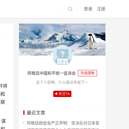
登录
注册
阿根廷中国和平统一促进会
社会团体
这个人很懒，什么都没有留下～
并将
国和
关注TA
关联
最近文章
、谋
阿根廷统促会严正声明：坚决反对日本首