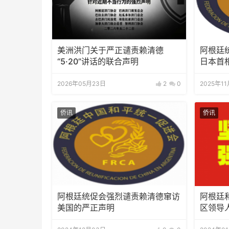
美洲洪门关于严正谴责赖清德
阿根廷
“5·20”讲话的联合声明
日本首
题的狂
2026年05月23日
2
0
2025年1
侨讯
侨讯
阿根廷统促会强烈谴责赖清德窜访
阿根廷
美国的严正声明
区领导