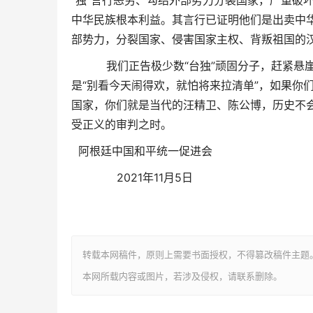
“独”言行恶劣、勾结外部势力分裂国家，严重破
中华民族根本利益。其言行已证明他们是出卖中
部势力，分裂国家、侵害国家主权、背叛祖国的
我们正告极少数“台独”顽固分子，赶紧悬崖勒
是“别看今天闹得欢，就怕将来拉清单”，如果你
国家，你们就是当代的汪精卫、陈公博，历史不
受正义的审判之时。
阿根廷中国和平统一促进会
2021年11月5日
转载本网稿件，原则上需要书面授权，不得篡改稿件主题
本网所载内容或图片，若涉及侵权，请联系删除。