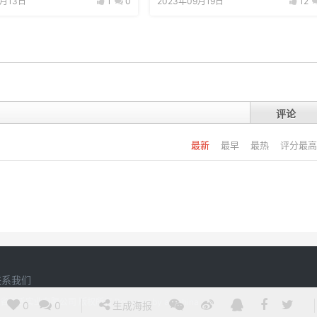
1月13日
1
0
2023年09月19日
12
评论
最新
最早
最热
评分最高
联系我们
20 江西省刘氏实业有限公司 版权所有
Powered by
argchina
0
0
生成海报