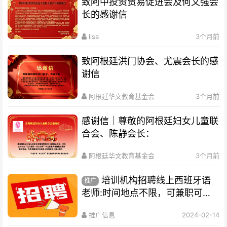
致阿中投资贸易促进会及何文强会
长的感谢信
lisa
3个月前
致阿根廷洪门协会、尤震会长的感
谢信
阿根廷华文教育基金会
3个月前
感谢信｜尊敬的阿根廷妇女儿童联
合会、陈静会长：
阿根廷华文教育基金会
3个月前
培训机构招聘线上西班牙语
推广
老师:时间地点不限，可兼职可全
职
推广信息
2024-02-14