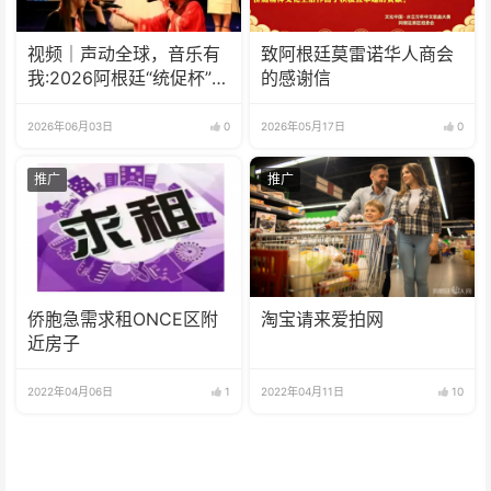
视频｜声动全球，音乐有
致阿根廷莫雷诺华人商会
我:2026阿根廷“统促杯”水
的感谢信
立方中文歌曲大赛总决赛
圆满落幕
2026年06月03日
0
2026年05月17日
0
推广
推广
侨胞急需求租ONCE区附
淘宝请来爱拍网
近房子
2022年04月06日
1
2022年04月11日
10