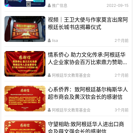
推广信息
2022-09-15
视频｜王卫大使与作家莫言出席阿
根廷长城书店揭幕仪式
lisa
2个月前
情系侨心 助力文化传承:阿根廷华
人企业家协会百万比索鼎力赞助水
立方杯歌曲大赛
阿根廷华文教育基金会
2个月前
心系侨界​：致阿根廷基尔梅斯华人
超市商会及黄汉钦会长的感谢信
阿根廷华文教育基金会
3个月前
守望相助:致阿根廷华人进出口商
会及薛文强会长的感谢信