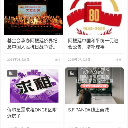
基金会承办阿根廷侨界纪
阿根廷中国和平统一促进
念中国人民抗日战争暨世
会公告：增补理事
界反法西斯战争胜利80周
年文艺汇演
2025年08月21日
1
2025年07月29日
6
推广
推广
侨胞急需求租ONCE区附
S.F.PANDA线上商城
近房子