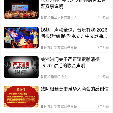
水立方杯”阿根廷促统杯财务公告
暨赛事说明
阿根廷华文教育基金会
2个月前
视频｜声动全球，音乐有我:2026
阿根廷“统促杯”水立方中文歌曲大
赛总决赛圆满落幕
阿根廷华文教育基金会
2个月前
美洲洪门关于严正谴责赖清德
“5·20”讲话的联合声明
阿根廷洪门协会
2个月前
致阿根廷莫雷诺华人商会的感谢信
阿根廷华文教育基金会
2个月前