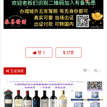
赞
打赏
3
生成海报
0
0