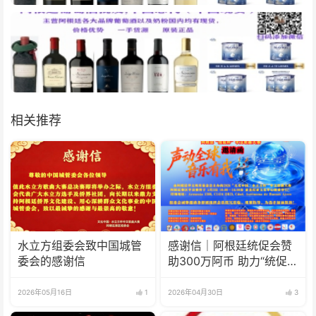
相关推荐
水立方组委会致中国城管
感谢信｜阿根廷统促会赞
委会的感谢信
助300万阿币 助力“统促
杯”水立方中文歌曲大赛圆
满举办
2026年05月16日
1
2026年04月30日
3