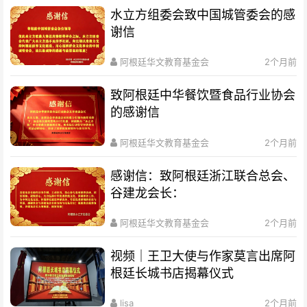
水立方组委会致中国城管委会的感
谢信
阿根廷华文教育基金会
2个月前
致阿根廷中华餐饮暨食品行业协会
的感谢信
阿根廷华文教育基金会
2个月前
感谢信：致阿根廷浙江联合总会、
谷建龙会长：
阿根廷华文教育基金会
2个月前
视频｜王卫大使与作家莫言出席阿
根廷长城书店揭幕仪式
lisa
2个月前