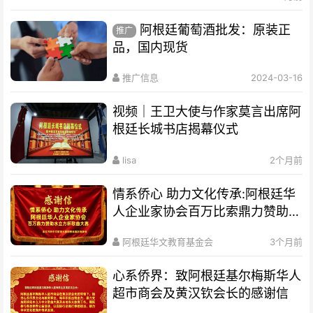
阿根廷葡萄酒批发：原装正
推广
品，国内现货
推广信息
2024-03-16
视频｜王卫大使与作家莫言出席阿
根廷长城书店揭幕仪式
lisa
2个月前
情系侨心 助力文化传承:阿根廷华
人企业家协会百万比索鼎力赞助水
立方杯歌曲大赛
阿根廷华文教育基金会
3个月前
心系侨界​：致阿根廷基尔梅斯华人
超市商会及黄汉钦会长的感谢信