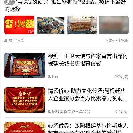
‘蕾咪’s Shop：推出各种特色甜品，疫情下最好
推广
的选择
推广信息
2020-07-29
视频｜王卫大使与作家莫言出席阿
根廷长城书店揭幕仪式
lisa
2个月前
情系侨心 助力文化传承:阿根廷华
人企业家协会百万比索鼎力赞助水
立方杯歌曲大赛
阿根廷华文教育基金会
3个月前
心系侨界​：致阿根廷基尔梅斯华人