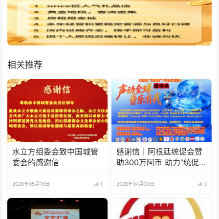
相关推荐
水立方组委会致中国城管
感谢信｜阿根廷统促会赞
委会的感谢信
助300万阿币 助力“统促
杯”水立方中文歌曲大赛圆
满举办
2026年05月16日
1
2026年04月30日
3