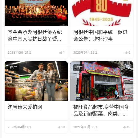
基金会承办阿根廷侨界纪
阿根廷中国和平统一促进
念中国人民抗日战争暨世
会公告：增补理事
界反法西斯战争胜利80周
年文艺汇演
2025年08月21日
1
2025年07月29日
6
推广
推广
淘宝请来爱拍网
福旺食品超市.专营中国食
品及新鲜蔬菜、肉类、
鱼、海鲜
2022年04月11日
10
2022年03月30日
49