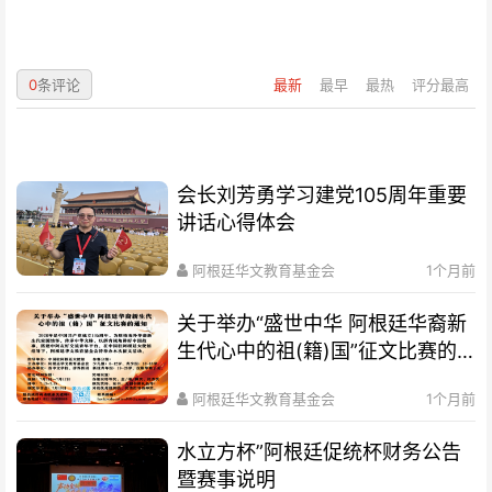
0
条评论
最新
最早
最热
评分最高
会长刘芳勇学习建党105周年重要
讲话心得体会
阿根廷华文教育基金会
1个月前
关于举办“盛世中华 阿根廷华裔新
生代心中的祖(籍)国”征文比赛的
通知
阿根廷华文教育基金会
1个月前
水立方杯”阿根廷促统杯财务公告
暨赛事说明