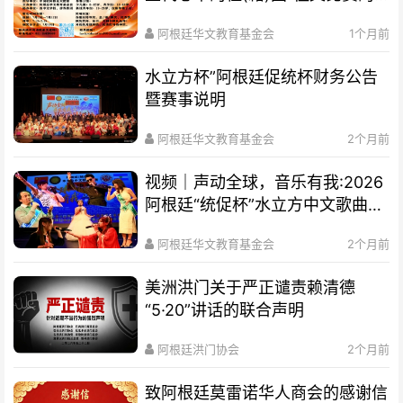
通知
阿根廷华文教育基金会
1个月前
水立方杯”阿根廷促统杯财务公告
暨赛事说明
阿根廷华文教育基金会
2个月前
视频｜声动全球，音乐有我:2026
阿根廷“统促杯”水立方中文歌曲大
赛总决赛圆满落幕
阿根廷华文教育基金会
2个月前
美洲洪门关于严正谴责赖清德
“5·20”讲话的联合声明
阿根廷洪门协会
2个月前
致阿根廷莫雷诺华人商会的感谢信