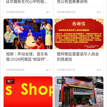
廷华裔新生代心中的祖
务公告暨赛事说明
(籍)国”征文比赛的通知
2026年06月29日
2
2026年06月03日
0
视频｜声动全球，音乐有
致阿根廷莫雷诺华人商会
我:2026阿根廷“统促杯”水
的感谢信
立方中文歌曲大赛总决赛
圆满落幕
2026年06月03日
0
2026年05月17日
0
推广
推广