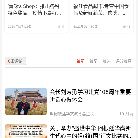
‘蕾咪’s Shop：推出各种
福旺食品超市.专营中国食
特色甜品，疫情下最好的
品及新鲜蔬菜、肉类、
选择
鱼、海鲜
2020年07月29日
17
2022年03月30日
49
0
条评论
最新
最早
最热
评分最高
会长刘芳勇学习建党105周年重要
讲话心得体会
阿根廷华文教育基金会
1个月前
关于举办“盛世中华 阿根廷华裔新
生代心中的祖(籍)国”征文比赛的