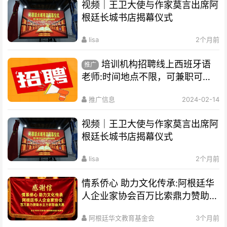
视频｜王卫大使与作家莫言出席阿
根廷长城书店揭幕仪式
lisa
2个月前
培训机构招聘线上西班牙语
推广
老师:时间地点不限，可兼职可全
职
推广信息
2024-02-14
视频｜王卫大使与作家莫言出席阿
根廷长城书店揭幕仪式
lisa
2个月前
情系侨心 助力文化传承:阿根廷华
人企业家协会百万比索鼎力赞助水
立方杯歌曲大赛
阿根廷华文教育基金会
3个月前