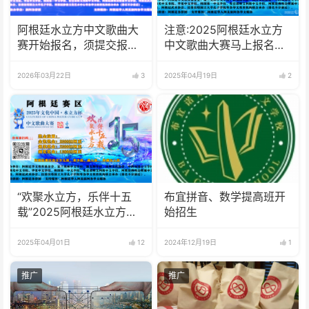
阿根廷水立方中文歌曲大
注意:2025阿根廷水立方
赛开始报名，须提交报名
中文歌曲大赛马上报名截
表与参赛视频，参赛视频
止了
须横屏半身或全身出境
2026年03月22日
3
2025年04月19日
2
“欢聚水立方，乐伴十五
布宜拼音、数学提高班开
载”2025阿根廷水立方中
始招生
文歌曲大赛开始报名了
2025年04月01日
12
2024年12月19日
1
推广
推广