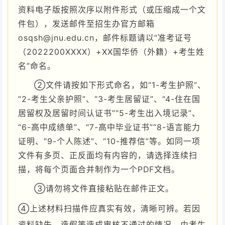
资料电子版按照次序以附件形式（或压缩成一个文
件包），发送邮件至招生办官方邮箱
osqsh@jnu.edu.cn，邮件标题请以“准考证号
（2022200XXXX）+XX国华侨（外籍）+考生姓
名”命名。
②文件请按如下形式命名，如“1-考生护照”、
“2-考生父亲护照”、“3-考生居留证”、“4-住在国
居留权及居留时间认证书”“5-考生出入境记录”、
“6-高中成绩单”、“7-高中毕业证书”“8-语言能力
证明、“9-个人陈述”、“10-推荐信”等。如同一项
文件有多页、正反面均有内容的，请选择连续扫
描，将每个页面合并制作为一个PDF文档。
③请勿将文件直接粘贴在邮件正文。
④上述材料扫描件应真实有效，清晰可辨。若因
资料缺失、造假等造成审核不通过的情况，由考生