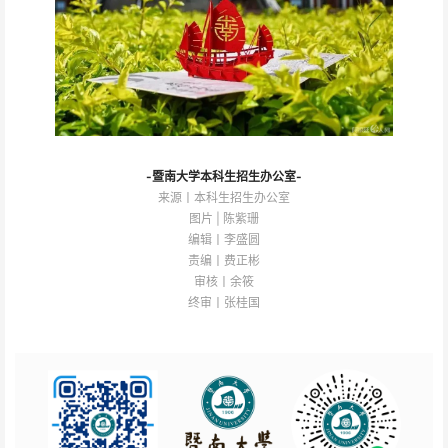
-暨南大学本科生招生办公室-
来源丨本科生招生办公室
图片 | 陈紫珊
编辑丨李盛圆
责编丨费正彬
审核丨余筱
终审丨张桂国