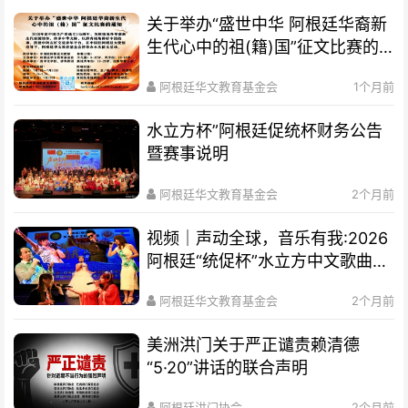
关于举办“盛世中华 阿根廷华裔新
生代心中的祖(籍)国”征文比赛的
通知
阿根廷华文教育基金会
1个月前
水立方杯”阿根廷促统杯财务公告
暨赛事说明
阿根廷华文教育基金会
2个月前
视频｜声动全球，音乐有我:2026
阿根廷“统促杯”水立方中文歌曲大
赛总决赛圆满落幕
阿根廷华文教育基金会
2个月前
美洲洪门关于严正谴责赖清德
“5·20”讲话的联合声明
阿根廷洪门协会
2个月前