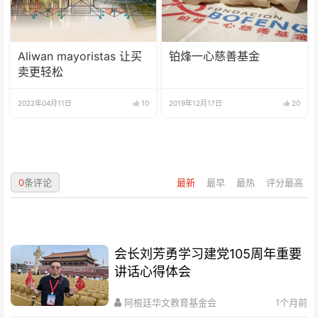
Aliwan mayoristas 让买
铂烽一心慈善基金
卖更轻松
2022年04月11日
10
2019年12月17日
20
0
条评论
最新
最早
最热
评分最高
会长刘芳勇学习建党105周年重要
讲话心得体会
阿根廷华文教育基金会
1个月前