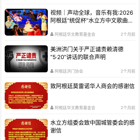
视频｜声动全球，音乐有我:2026
阿根廷“统促杯”水立方中文歌曲大
赛总决赛圆满落幕
阿根廷华文教育基金会
2个月前
美洲洪门关于严正谴责赖清德
“5·20”讲话的联合声明
阿根廷洪门协会
2个月前
致阿根廷莫雷诺华人商会的感谢信
阿根廷华文教育基金会
2个月前
水立方组委会致中国城管委会的感
谢信