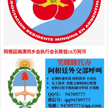
阿根廷闽清同乡会执行会长陈铭10万阿币