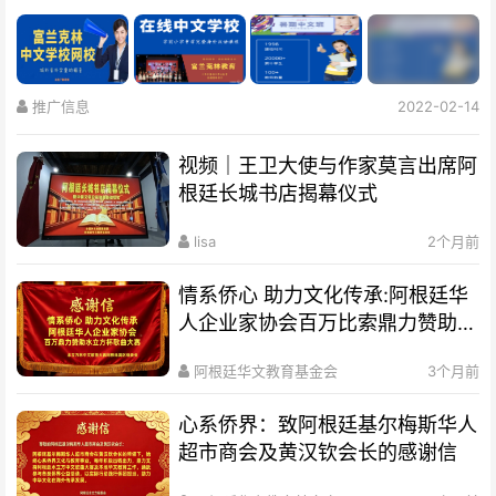
推广信息
2022-02-14
视频｜王卫大使与作家莫言出席阿
根廷长城书店揭幕仪式
lisa
2个月前
情系侨心 助力文化传承:阿根廷华
人企业家协会百万比索鼎力赞助水
立方杯歌曲大赛
阿根廷华文教育基金会
3个月前
心系侨界​：致阿根廷基尔梅斯华人
超市商会及黄汉钦会长的感谢信