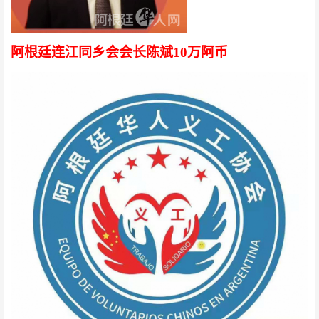
阿根廷连江同乡会会长陈斌
10万阿币