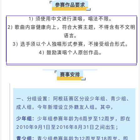
参赛作品要求
以及制作自己的模板
1) 须使用中文进行演唱，唱法不限。
可以完美对齐背景图和文字
2) 歌曲内容健康向上，符合大赛主题，不得含有不文明
语言。
背景可以设置被包含
3) 选手须以个人独唱形式参赛，不接受组合形式。
工具条上设置固定宽高
4) 鼓励演唱个人原创作品。
固定布局
赛事安排
一、分组设置：阿根廷赛区分设少年组、青少组、
成人组，今年新增设立外籍友人组。其中，
少年组：
少年组参赛年龄为6周岁至12周岁，即在
2010年9月1日至2016年8月31日之间出生；
青少组：
青少组参赛年龄为12周岁至18周岁，即