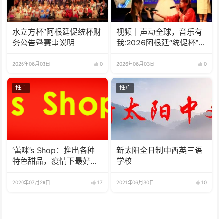
水立方杯”阿根廷促统杯财
视频｜声动全球，音乐有
务公告暨赛事说明
我:2026阿根廷“统促杯”水
立方中文歌曲大赛总决赛
圆满落幕
2026年06月03日
0
2026年06月03日
0
推广
推广
‘蕾咪’s Shop：推出各种
新太阳全日制中西英三语
特色甜品，疫情下最好的
学校
选择
2020年07月29日
17
2021年06月30日
10