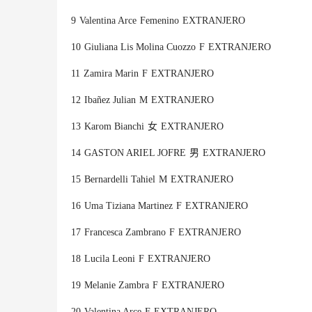
9
Valentina Arce
Femenino
EXTRANJERO
10
Giuliana Lis Molina Cuozzo
F
EXTRANJERO
11
Zamira Marin
F
EXTRANJERO
12
Ibañez Julian
M
EXTRANJERO
13
Karom Bianchi
女
EXTRANJERO
14
GASTON ARIEL JOFRE
男
EXTRANJERO
15
Bernardelli Tahiel
M
EXTRANJERO
16
Uma Tiziana Martinez
F
EXTRANJERO
17
Francesca Zambrano
F
EXTRANJERO
18
Lucila Leoni
F
EXTRANJERO
19
Melanie Zambra
F
EXTRANJERO
20
Valentina Arce
F
EXTRANJERO