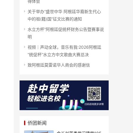
得体会
关于举办“盛世中华 阿根廷华裔新生代心
中的祖(籍)国”征文比赛的通知
水立方杯”阿根廷促统杯财务公告暨赛事说
明
视频｜声动全球，音乐有我:2026阿根廷
“统促杯”水立方中文歌曲大赛总决
致阿根廷莫雷诺华人商会的感谢信
侨团新闻