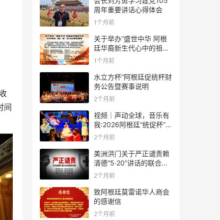
会长刘芳勇学习建党105
周年重要讲话心得体会
1个月前
关于举办“盛世中华 阿根
廷华裔新生代心中的祖
(籍)国”征文比赛的通知
1个月前
水立方杯”阿根廷促统杯财
务公告暨赛事说明
，收
2个月前
时间
视频｜声动全球，音乐有
我:2026阿根廷“统促杯”水
立方中文歌曲大赛总决赛
2个月前
圆满落幕
美洲洪门关于严正谴责赖
清德“5·20”讲话的联合声
明
2个月前
致阿根廷莫雷诺华人商会
的感谢信
2个月前