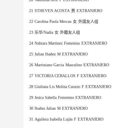
21
STHEVEN ACOSTA
男
EXTRANJERO
22
Carolina Paola Mercau
女
外国友人组
23
乐华
/Nadia
女
外籍友人组
24
Nahiara Martinez
Femenino
EXTRANJERO
25
Julian Ibañez
M
EXTRANJERO
26
Martiniano Garcia
Masculino
EXTRANJERO
27
VICTORIA CEBALLOS
F
EXTRANJERO
28
Giuliana Lis Molina Cuozzo
F
EXTRANJERO
29
Jesica Sabella
Femenino
EXTRANJERO
30
Ibañez Julian
M
EXTRANJERO
31
Aguilera Isabella Luján
F
EXTRANJERO