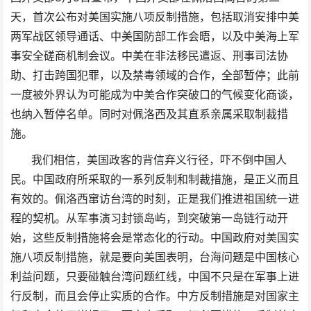
天，首次公布对美国实施八项反制措施，包括取消安排中美
两军战区领导通话、中美国防部工作会晤，以及中美海上军
事安全磋商机制会议。中美在非法移民遣返、刑事司法协
助、打击跨国犯罪，以及禁毒领域的合作，全部暂停；此前
一度被外界认为可能成为中美合作突破口的气候变化商谈，
也纳入暂停名单。同时对佩洛西及其直系亲属采取制裁措
施。
我们相信，美国政客的背信弃义行径，吓不倒中国人
民。中国政府所采取的一系列反制和制裁措施，是正义而且
有效的。佩洛西窜访台湾的时刻，正是我们推进祖国统一进
程的契机。从军事演习封锁岛屿，到突破第一岛链行动开
始，这些反制措施将会是常态化的行动。中国政府对美国实
施八项反制措施，就是要向美国表明，台海问题是中国核心
利益问题，只要碰触台湾问题红线，中国不只是在军事上进
行反制，而且会停止实质的合作。中方反制措施是对国家主