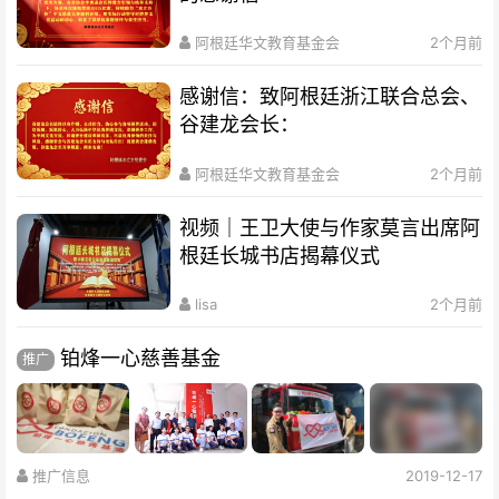
阿根廷华文教育基金会
2个月前
感谢信：致阿根廷浙江联合总会、
谷建龙会长：
阿根廷华文教育基金会
2个月前
视频｜王卫大使与作家莫言出席阿
根廷长城书店揭幕仪式
lisa
2个月前
铂烽一心慈善基金
推广
推广信息
2019-12-17