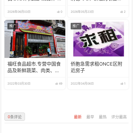
立方中文歌曲大赛总决赛
明
圆满落幕
2026年06月03日
0
2026年05月23日
2
推广
推广
福旺食品超市.专营中国食
侨胞急需求租ONCE区附
品及新鲜蔬菜、肉类、
近房子
鱼、海鲜
2022年03月30日
49
2022年04月06日
1
0
条评论
最新
最早
最热
评分最高