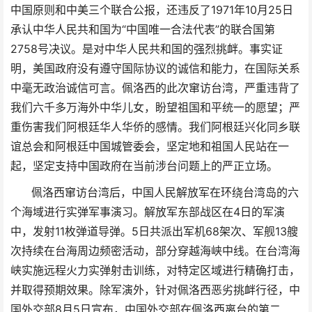
中国原则和中美三个联合公报，还违反了1971年10月25日
承认中华人民共和国为“中国唯一合法代表”的联合国第
2758号决议。是对中华人民共和国的强烈挑衅。事实证
明，美国政府没有遵守国际协议的诚信和能力，在国际关系
中毫无政治诚信可言。佩洛西的此次窜访台湾，严重违背了
我们六千多万海外中华儿女，盼望祖国和平统一的愿望；严
重伤害我们阿根廷华人华侨的感情。我们阿根廷兴化同乡联
谊总会和阿根廷中国城管委会，坚定地和祖国人民站在一
起，坚定支持中国政府在当前涉台问题上的严正立场。
佩洛西窜访台湾后，中国人民解放军在环绕台湾岛的六
个海域进行实弹军事演习。解放军东部战区在4日的军演
中，发射11枚弹道导弹。5日共派出军机68架次、军舰13艘
次持续在台海周边频密活动，部分穿越海峡中线。在台湾海
峡实施远程火力实弹射击训练，对特定区域进行精确打击，
并取得预期效果。除军演外，针对佩洛西恶劣挑衅行径，中
国外交部8月5日宣布，中国外交部在佩洛西离台的第二