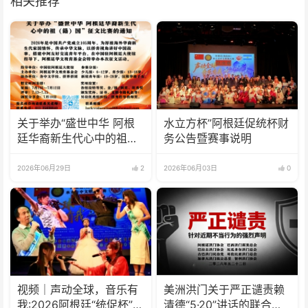
相关推荐
关于举办“盛世中华 阿根
水立方杯”阿根廷促统杯财
廷华裔新生代心中的祖
务公告暨赛事说明
(籍)国”征文比赛的通知
2026年06月29日
2
2026年06月03日
0
视频｜声动全球，音乐有
美洲洪门关于严正谴责赖
我:2026阿根廷“统促杯”水
清德“5·20”讲话的联合声