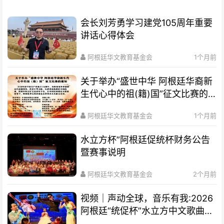
会长刘芳勇学习建党105周年重要
讲话心得体会
阿根廷华文教育基金会
1个月前
关于举办“盛世中华 阿根廷华裔新
生代心中的祖(籍)国”征文比赛的
通知
阿根廷华文教育基金会
1个月前
水立方杯”阿根廷促统杯财务公告
暨赛事说明
阿根廷华文教育基金会
2个月前
视频｜声动全球，音乐有我:2026
阿根廷“统促杯”水立方中文歌曲大
赛总决赛圆满落幕