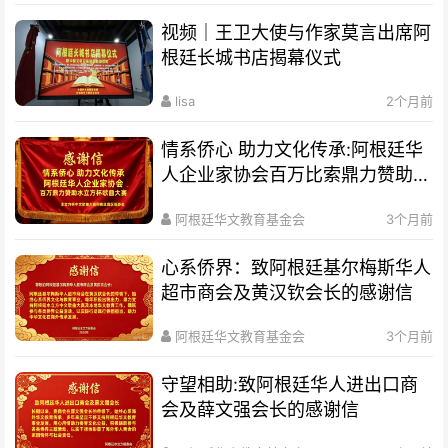
视频｜王卫大使与作家莫言出席阿
根廷长城书店揭幕仪式
lisa
2个月前
情系侨心 助力文化传承:阿根廷华
人企业家协会百万比索鼎力赞助水
立方杯歌曲大赛
阿根廷华文教育基金会
3个月前
心系侨界​：致阿根廷基尔梅斯华人
超市商会及黄汉钦会长的感谢信
阿根廷华文教育基金会
3个月前
守望相助:致阿根廷华人进出口商
会及薛文强会长的感谢信