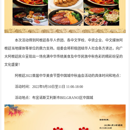
本次活动得到阿根廷各华人侨团、各中文学校、中资企业、中文媒体阿
根廷当地媒体等单位的鼎力支持。组委会将积极团结华人社会各方贤达，向广
大阿根廷民众呈现出一场充满中华传统美食及中华民族中秋色彩的精彩纷呈的
文化盛宴！
阿根廷
2022
首届中华美食节暨中国城中秋庙会活动的具体时间和地点：
活动时间：
2022
年
9
月
10
日至
11
日
11:00-18:00
活动地点：布宜诺斯艾利斯市
BELGRANO
区中国城