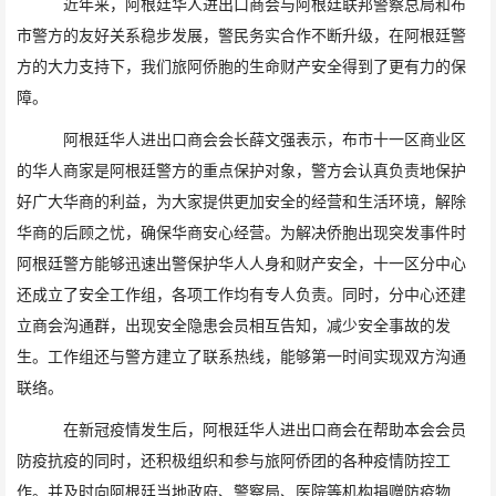
近年来，
阿根廷华人进出口商会
与
阿根廷联邦警察总局和
布
市警方的友好关系稳步发展，警民务实合作不断升级，在
阿根廷
警
方的大力支持下，我们旅阿侨胞的生命财产安全得到了更有力的保
障。
阿根廷华人进出口商会会长薛文强表示
，布市十一区商业区
的华人
商家
是
阿根廷
警方的重点保护对象
，
警方会
认真负责
地保护
好广大华商的利益，为大家提供更加安全的经营和生活环境，解除
华商的后顾之忧，确保华商安心经营。
为解决侨胞出现突发事件时
阿根廷警方
能够迅速出警保护华人人身和财产安全，十一区分中心
还成立了安全工作组，各项工作均有专人负责。同时，分中心还建
立商会沟通群，出现安全隐患会员相互告知，减少安全事故的发
生。工作组还与警方建立了联系热线，能够第一时间实现双方沟通
联络。
在新冠疫情发生后，
阿根廷华人进出口商会在
帮助
本会会员
防疫抗疫的同时，还积极组织和参与旅阿侨团的各种疫情防控工
作。并
及时向阿根廷当地政府、警察局、医院等机构捐赠防疫物