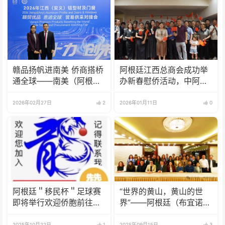
赣品扬帆进南美 侨商搭桥
阿根廷江西总商会成功举
通全球——南美（阿根
办新春慰侨活动，中阿合
廷）海外仓成功签约 安义
作成果丰硕
铝材开辟出海新通道
2026年02月27日
2
2026年01月11日
0
阿根廷＂移民杯＂足球赛
“世界的黄山，黄山的世
即将举行欢迎侨胞前往观
界”——阿根廷（布宜诺斯
看
艾利斯）推介会成功举办
2025年10月22日
1
2025年09月15日
3