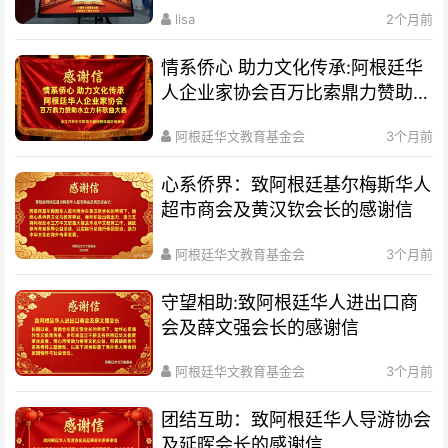
lisa
2个月前
情系侨心 助力文化传承:阿根廷华
人企业家协会百万比索鼎力赞助水
立方杯歌曲大赛
阿根廷华文教育基金会
3个月前
心系侨界​：致阿根廷基尔梅斯华人
超市商会及黄汉钦会长的感谢信
阿根廷华文教育基金会
3个月前
守望相助:致阿根廷华人进出口商
会及薛文强会长的感谢信
阿根廷华文教育基金会
3个月前
团结互助：致阿根廷华人导游协会
及延晖会长的感谢信