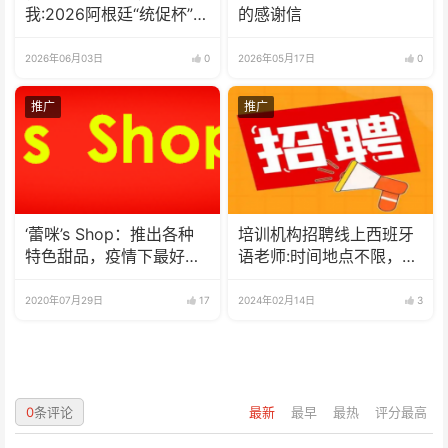
我:2026阿根廷“统促杯”水
的感谢信
立方中文歌曲大赛总决赛
圆满落幕
2026年06月03日
0
2026年05月17日
0
推广
推广
‘蕾咪’s Shop：推出各种
培训机构招聘线上西班牙
特色甜品，疫情下最好的
语老师:时间地点不限，可
选择
兼职可全职
2020年07月29日
17
2024年02月14日
3
0
条评论
最新
最早
最热
评分最高