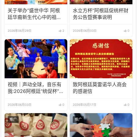
关于举办“盛世中华 阿根
水立方杯”阿根廷促统杯财
廷华裔新生代心中的祖
务公告暨赛事说明
(籍)国”征文比赛的通知
2026年06月29日
2
2026年06月03日
0
视频｜声动全球，音乐有
致阿根廷莫雷诺华人商会
我:2026阿根廷“统促杯”水
的感谢信
立方中文歌曲大赛总决赛
圆满落幕
2026年06月03日
0
2026年05月17日
0
推广
推广