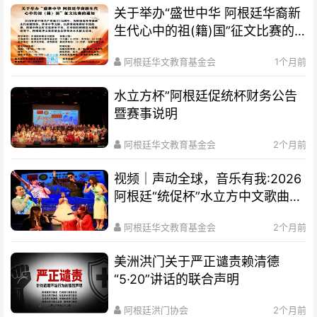
关于举办“盛世中华 阿根廷华裔新
生代心中的祖(籍)国”征文比赛的
通知
阿根廷华文教育基金会
1个月前
水立方杯”阿根廷促统杯财务公告
暨赛事说明
阿根廷华文教育基金会
2个月前
视频｜声动全球，音乐有我:2026
阿根廷“统促杯”水立方中文歌曲大
赛总决赛圆满落幕
阿根廷华文教育基金会
2个月前
美洲洪门关于严正谴责赖清德
“5·20”讲话的联合声明
阿根廷洪门协会
2个月前