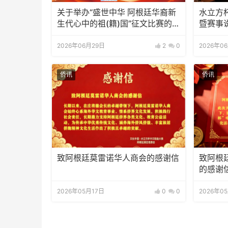
关于举办“盛世中华 阿根廷华裔新
水立方
生代心中的祖(籍)国”征文比赛的通
暨赛事
知
2026年06月29日
2
0
2026年0
侨讯
侨讯
致阿根廷莫雷诺华人商会的感谢信
致阿根
的感谢
2026年05月17日
0
0
2026年0