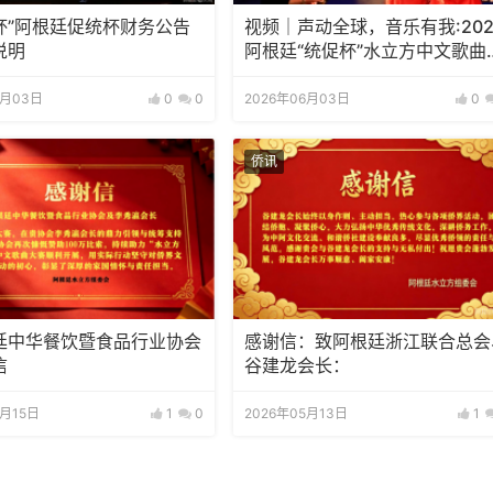
杯”阿根廷促统杯财务公告
视频｜声动全球，音乐有我:202
说明
阿根廷“统促杯”水立方中文歌曲
赛总决赛圆满落幕
6月03日
0
0
2026年06月03日
0
侨讯
廷中华餐饮暨食品行业协会
感谢信：致阿根廷浙江联合总会
信
谷建龙会长：
5月15日
1
0
2026年05月13日
1