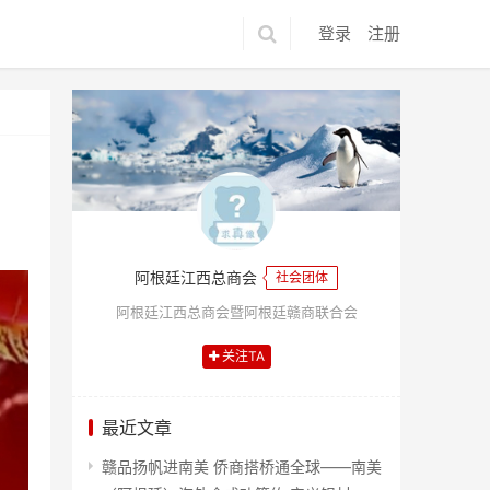
登录
注册
阿根廷江西总商会
社会团体
阿根廷江西总商会暨阿根廷赣商联合会
关注TA
最近文章
赣品扬帆进南美 侨商搭桥通全球——南美