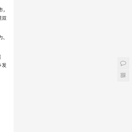
市，
进双
为、
贡
乡发