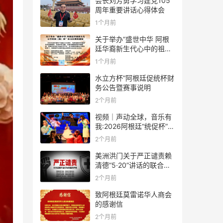
会长刘芳勇学习建党105
周年重要讲话心得体会
1个月前
关于举办“盛世中华 阿根
廷华裔新生代心中的祖
(籍)国”征文比赛的通知
1个月前
水立方杯”阿根廷促统杯财
务公告暨赛事说明
2个月前
视频｜声动全球，音乐有
我:2026阿根廷“统促杯”水
立方中文歌曲大赛总决赛
2个月前
圆满落幕
美洲洪门关于严正谴责赖
清德“5·20”讲话的联合声
明
2个月前
致阿根廷莫雷诺华人商会
的感谢信
2个月前