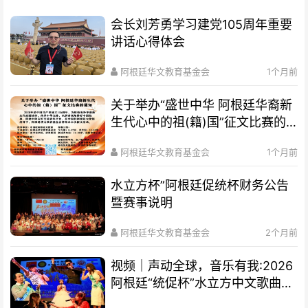
会长刘芳勇学习建党105周年重要
讲话心得体会
阿根廷华文教育基金会
1个月前
关于举办“盛世中华 阿根廷华裔新
生代心中的祖(籍)国”征文比赛的
通知
阿根廷华文教育基金会
1个月前
水立方杯”阿根廷促统杯财务公告
暨赛事说明
阿根廷华文教育基金会
2个月前
视频｜声动全球，音乐有我:2026
阿根廷“统促杯”水立方中文歌曲大
赛总决赛圆满落幕