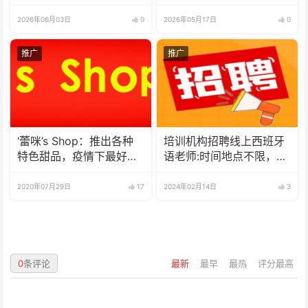
立方中文歌曲大赛总决赛
圆满落幕
2026年06月03日
0
2026年05月17日
0
推广
推广
‘蕾咪’s Shop：推出各种
培训机构招聘线上西班牙
特色甜品，疫情下最好的
语老师:时间地点不限，可
选择
兼职可全职
2020年07月29日
17
2024年02月14日
3
0
条评论
最新
最早
最热
评分最高