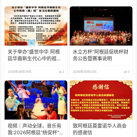
关于举办“盛世中华 阿根
水立方杯”阿根廷促统杯财
廷华裔新生代心中的祖
务公告暨赛事说明
(籍)国”征文比赛的通知
2026年06月29日
2
2026年06月03日
0
视频｜声动全球，音乐有
致阿根廷莫雷诺华人商会
我:2026阿根廷“统促杯”水
的感谢信