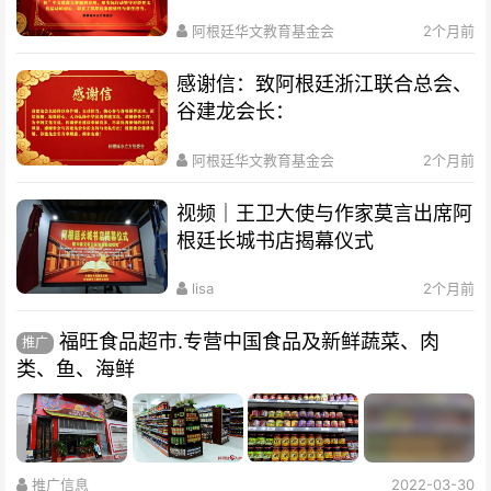
阿根廷华文教育基金会
2个月前
感谢信：致阿根廷浙江联合总会、
谷建龙会长：
阿根廷华文教育基金会
2个月前
视频｜王卫大使与作家莫言出席阿
根廷长城书店揭幕仪式
lisa
2个月前
福旺食品超市.专营中国食品及新鲜蔬菜、肉
推广
类、鱼、海鲜
推广信息
2022-03-30