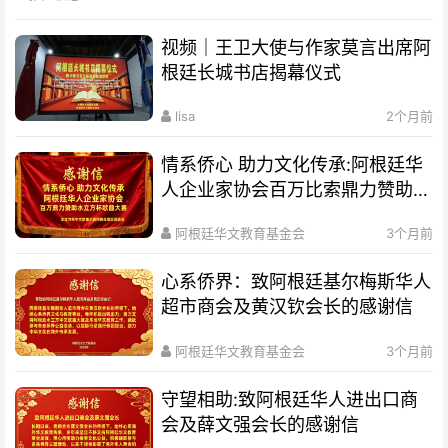
视频｜王卫大使与作家莫言出席阿
根廷长城书店揭幕仪式
lisa
2个月前
情系侨心 助力文化传承:阿根廷华
人企业家协会百万比索鼎力赞助水
立方杯歌曲大赛
阿根廷华文教育基金会
3个月前
心系侨界​：致阿根廷基尔梅斯华人
超市商会及黄汉钦会长的感谢信
阿根廷华文教育基金会
3个月前
守望相助:致阿根廷华人进出口商
会及薛文强会长的感谢信