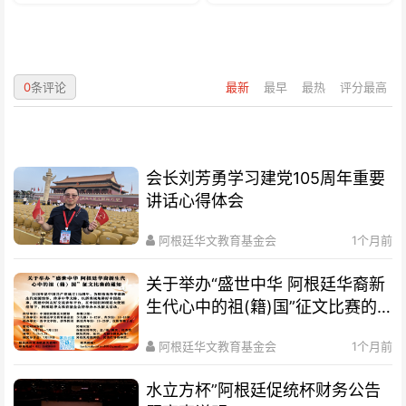
0
条评论
最新
最早
最热
评分最高
会长刘芳勇学习建党105周年重要
讲话心得体会
阿根廷华文教育基金会
1个月前
关于举办“盛世中华 阿根廷华裔新
生代心中的祖(籍)国”征文比赛的
通知
阿根廷华文教育基金会
1个月前
水立方杯”阿根廷促统杯财务公告