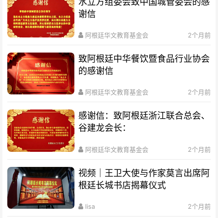
水立方组委会致中国城管委会的感
谢信
阿根廷华文教育基金会
2个月前
致阿根廷中华餐饮暨食品行业协会
的感谢信
阿根廷华文教育基金会
2个月前
感谢信：致阿根廷浙江联合总会、
谷建龙会长：
阿根廷华文教育基金会
2个月前
视频｜王卫大使与作家莫言出席阿
根廷长城书店揭幕仪式
lisa
2个月前