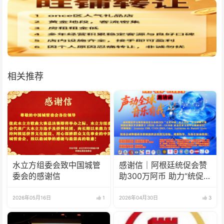
相关推荐
水立方组委会致中国城管
感谢信｜阿根廷统促会赞
委会的感谢信
助300万阿币 助力“统促
杯”水立方中文歌曲大赛圆
满举办
2026年05月16日
1
2026年04月30日
3