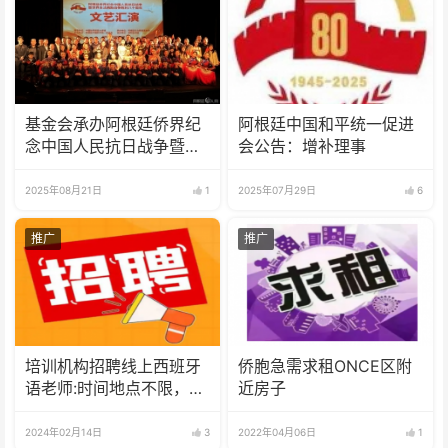
基金会承办阿根廷侨界纪
阿根廷中国和平统一促进
念中国人民抗日战争暨世
会公告：增补理事
界反法西斯战争胜利80周
年文艺汇演
2025年08月21日
1
2025年07月29日
6
推广
推广
培训机构招聘线上西班牙
侨胞急需求租ONCE区附
语老师:时间地点不限，可
近房子
兼职可全职
2024年02月14日
3
2022年04月06日
1