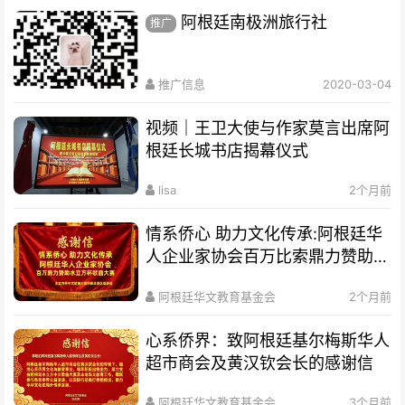
阿根廷南极洲旅行社
推广
推广信息
2020-03-04
视频｜王卫大使与作家莫言出席阿
根廷长城书店揭幕仪式
lisa
2个月前
情系侨心 助力文化传承:阿根廷华
人企业家协会百万比索鼎力赞助水
立方杯歌曲大赛
阿根廷华文教育基金会
2个月前
心系侨界​：致阿根廷基尔梅斯华人
超市商会及黄汉钦会长的感谢信
阿根廷华文教育基金会
3个月前