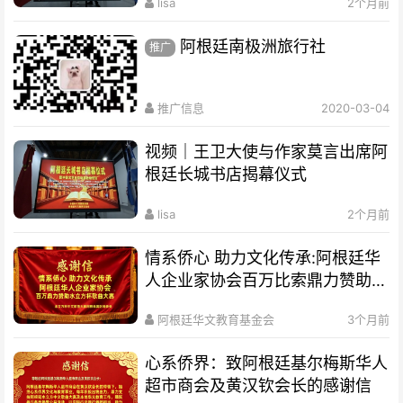
lisa
2个月前
阿根廷南极洲旅行社
推广
推广信息
2020-03-04
视频｜王卫大使与作家莫言出席阿
根廷长城书店揭幕仪式
lisa
2个月前
情系侨心 助力文化传承:阿根廷华
人企业家协会百万比索鼎力赞助水
立方杯歌曲大赛
阿根廷华文教育基金会
3个月前
心系侨界​：致阿根廷基尔梅斯华人
超市商会及黄汉钦会长的感谢信