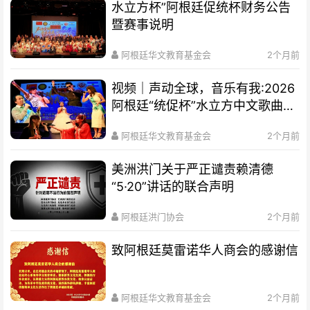
水立方杯”阿根廷促统杯财务公告
暨赛事说明
阿根廷华文教育基金会
2个月前
视频｜声动全球，音乐有我:2026
阿根廷“统促杯”水立方中文歌曲大
赛总决赛圆满落幕
阿根廷华文教育基金会
2个月前
美洲洪门关于严正谴责赖清德
“5·20”讲话的联合声明
阿根廷洪门协会
2个月前
致阿根廷莫雷诺华人商会的感谢信
阿根廷华文教育基金会
2个月前