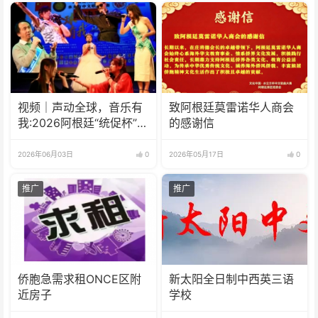
视频｜声动全球，音乐有
致阿根廷莫雷诺华人商会
我:2026阿根廷“统促杯”水
的感谢信
立方中文歌曲大赛总决赛
圆满落幕
2026年06月03日
0
2026年05月17日
0
推广
推广
侨胞急需求租ONCE区附
新太阳全日制中西英三语
近房子
学校