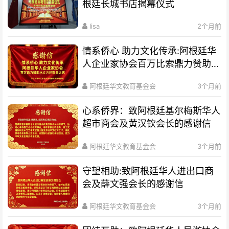
根廷长城书店揭幕仪式
lisa
2个月前
情系侨心 助力文化传承:阿根廷华
人企业家协会百万比索鼎力赞助水
立方杯歌曲大赛
阿根廷华文教育基金会
3个月前
心系侨界​：致阿根廷基尔梅斯华人
超市商会及黄汉钦会长的感谢信
阿根廷华文教育基金会
3个月前
守望相助:致阿根廷华人进出口商
会及薛文强会长的感谢信
阿根廷华文教育基金会
3个月前