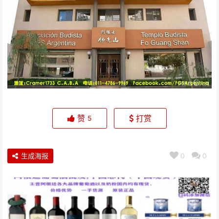
赞
打赏
5
生成海报
0
0