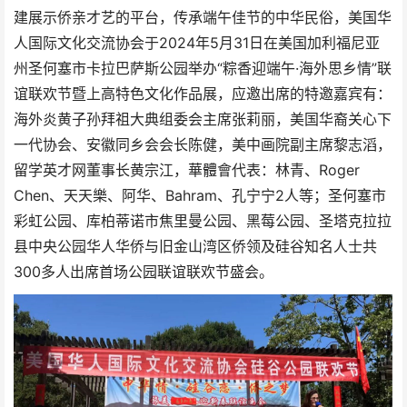
建展示侨亲才艺的平台，传承端午佳节的中华民俗，美国华
人国际文化交流协会于2024年5月31日在美国加利福尼亚
州圣何塞市卡拉巴萨斯公园举办“粽香迎端午·海外思乡情”联
谊联欢节暨上高特色文化作品展，应邀出席的特邀嘉宾有：
海外炎黄子孙拜祖大典组委会主席张莉丽，美国华裔关心下
一代协会、安徽同乡会会长陈健，美中画院副主席黎志滔，
留学英才网董事长黄宗江，華體會代表：林青、Roger
Chen、天天樂、阿华、Bahram、孔宁宁2人等；圣何塞市
彩虹公园、库柏蒂诺市焦里曼公园、黑莓公园、圣塔克拉拉
县中央公园华人华侨与旧金山湾区侨领及硅谷知名人士共
300多人出席首场公园联谊联欢节盛会。