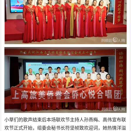
小草们的歌声结束后本场联欢节主持人孙燕梅、高伟宣布联
欢节正式开始，组委会秘书长符坚帧致欢迎词，她热情洋溢