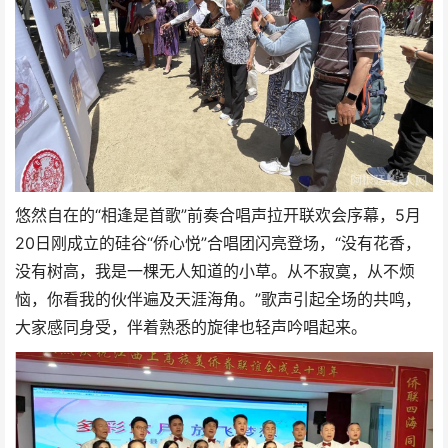
悠然自在的“相逢是首歌”前奏合唱声拉开联欢会序幕，5月
20日刚成立的硅谷“侨心悦”合唱团闪亮登场，“没有花香，
没有树高，我是一棵无人知道的小草。从不寂寞，从不烦
恼，你看我的伙伴遍及天涯海角。”歌声引起全场的共鸣，
大家感同身受，伴着熟悉的旋律也轻声吟唱起来。