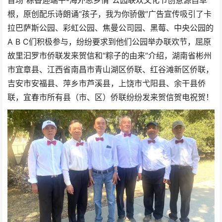
首场“粽香迎端午-海外思乡情”公园联欢文化节创意源自草
根，原创配乐诗朗诵“孩子，我为你骄傲”广告宣传吸引了卡
拉巴萨斯公园、彩虹公园、焦曼公司园、黑莓、中央公园的
A B C们积极参与，纷纷要求到他们公园举办联欢节，屈原
故里汩罗市侨联发来贺信和“粽子的由来”介绍，湖南省彬州
市宜章县、江西省南昌市青山湖区侨联、红谷滩新区侨联，
吉安市安福县、萍乡市芦溪县，上饶市弋阳县、余干县侨
联，宜春市所有县（市、区）侨联纷纷发来贺信贺电祝贺！