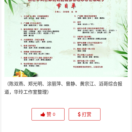
（陈双燕、郑光明、涂丽萍、曾静、黄宗江、滔哥综合报
道，华玲工作室整理）
赞
打赏
0