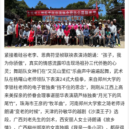
紧接着硅谷老李、恩典符坚帧联袂表演诗朗诵：“孩子，我
为你骄傲”，真实的情感流露叩击现场祖孙三代侨胞的心
灵；舞蹈队女神们在“又见山里红”乐曲声中遍遍起舞，武术
队在杨曙山老师领队下表演24式大极拳，来自郑州大学的
李锁柱老师的电子管独奏“挡不住的思念”，刚刚从江西上高
来美探亲的侨眷会理事谌丽华表演葫芦絲独奏“月光下的凤
尾竹”，珠海市王彦的“牧羊曲”，河南郑州大学索之琦老师诗
朗诵“变老的时候”，天津的孙敏华的越剧《沙漠王子》选
段，广西刘老先生的剑术，西安丽人女士诗朗诵《故乡
情》，广西柳州郑岚的女声独唱《我是一条小河》，都获得