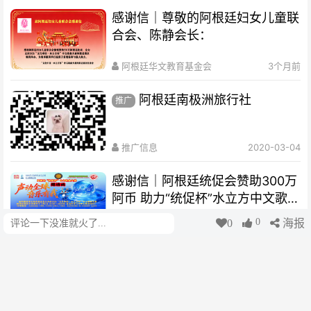
感谢信｜尊敬的阿根廷妇女儿童联
合会、陈静会长：
阿根廷华文教育基金会
3个月前
阿根廷南极洲旅行社
推广
推广信息
2020-03-04
感谢信｜阿根廷统促会赞助300万
阿币 助力“统促杯”水立方中文歌曲
大赛圆满举办
0
0
海报
评论
阿根廷华文教育基金会
3个月前
阿根廷水立方歌曲大赛重磅出炉半
决赛晋级名单
阿根廷华文教育基金会
3个月前