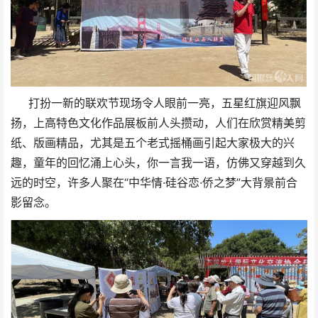
打扮一新的联欢节现场令人眼前一亮，五星红旗迎风飘
扬，上高特色文化作品展板前人头攒动，人们在欣赏精美剪
纸、版画精品，尤其是五个老式摇桶画引起大家极大的兴
趣，童年的回忆涌上心头，你一言我一语，仿佛又穿越到久
远的时空，许多人聚在“中华情·硅谷恋·侨之梦”大背景前合
影留念。