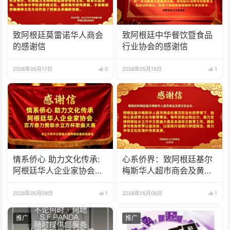
致阿根廷莫雷诺华人商会
致阿根廷中华餐饮暨食品
的感谢信
行业协会的感谢信
2026年05月17日
0
2026年05月15日
1
情系侨心 助力文化传承:
心系侨界​：致阿根廷基尔
阿根廷华人企业家协会百
梅斯华人超市商会及黄汉
万比索鼎力赞助水立方杯
钦会长的感谢信
歌曲大赛
2026年05月09日
1
2026年05月06日
1
推广
推广