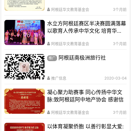
阿根廷华文教育基金会
3个月前
水立方阿根廷赛区半决赛圆满落幕
以歌育人传承中华文化 培育华裔
新生代
阿根廷华文教育基金会
3个月前
阿根廷南极洲旅行社
推广
推广信息
2020-03-04
凝心聚力助赛事 同心传扬中华文
脉:致阿根廷阿中地产协会 感谢信
阿根廷华文教育基金会
3个月前
以体育凝聚侨胞 以善行彰显大爱: