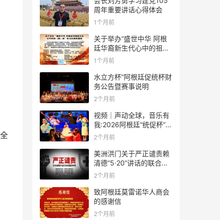
会长刘芳勇学习建党105
周年重要讲话心得体会
1个月前
关于举办“盛世中华 阿根
廷华裔新生代心中的祖
(籍)国”征文比赛的通知
1个月前
水立方杯”阿根廷促统杯财
务公告暨赛事说明
2个月前
视频｜声动全球，音乐有
我:2026阿根廷“统促杯”水
立方中文歌曲大赛总决赛
全
2个月前
圆满落幕
美洲洪门关于严正谴责赖
清德“5·20”讲话的联合声
明
2个月前
致阿根廷莫雷诺华人商会
的感谢信
2个月前