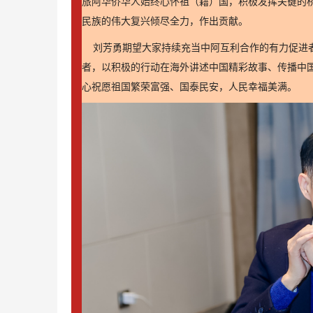
旅阿华侨华人始终心怀祖（籍）国，积极发挥关键的
民族的伟大复兴倾尽全力，作出贡献。
刘芳勇期望大家持续充当中阿互利合作的有力促进
者，以积极的行动在海外讲述中国精彩故事、传播中
心祝愿祖国繁荣富强、国泰民安，人民幸福美满。