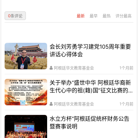
0
条评论
最新
最早
最热
评分最高
会长刘芳勇学习建党105周年重要
讲话心得体会
阿根廷华文教育基金会
1个月前
关于举办“盛世中华 阿根廷华裔新
生代心中的祖(籍)国”征文比赛的
通知
阿根廷华文教育基金会
1个月前
水立方杯”阿根廷促统杯财务公告
暨赛事说明