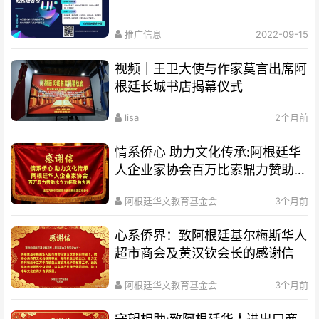
推广信息
2022-09-15
视频｜王卫大使与作家莫言出席阿
根廷长城书店揭幕仪式
lisa
2个月前
情系侨心 助力文化传承:阿根廷华
人企业家协会百万比索鼎力赞助水
立方杯歌曲大赛
阿根廷华文教育基金会
3个月前
心系侨界​：致阿根廷基尔梅斯华人
超市商会及黄汉钦会长的感谢信
阿根廷华文教育基金会
3个月前