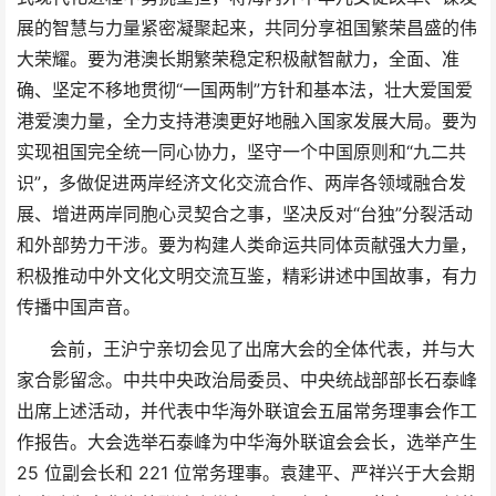
展的智慧与力量紧密凝聚起来，共同分享祖国繁荣昌盛的伟
大荣耀。要为港澳长期繁荣稳定积极献智献力，全面、准
确、坚定不移地贯彻“一国两制”方针和基本法，壮大爱国爱
港爱澳力量，全力支持港澳更好地融入国家发展大局。要为
实现祖国完全统一同心协力，坚守一个中国原则和“九二共
识”，多做促进两岸经济文化交流合作、两岸各领域融合发
展、增进两岸同胞心灵契合之事，坚决反对“台独”分裂活动
和外部势力干涉。要为构建人类命运共同体贡献强大力量，
积极推动中外文化文明交流互鉴，精彩讲述中国故事，有力
传播中国声音。
会前，王沪宁亲切会见了出席大会的全体代表，并与大
家合影留念。中共中央政治局委员、中央统战部部长石泰峰
出席上述活动，并代表中华海外联谊会五届常务理事会作工
作报告。大会选举石泰峰为中华海外联谊会会长，选举产生
25 位副会长和 221 位常务理事。袁建平、严祥兴于大会期