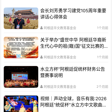
会长刘芳勇学习建党105周年重要
讲话心得体会
阿根廷华文教育基金会
1个月前
关于举办“盛世中华 阿根廷华裔新
生代心中的祖(籍)国”征文比赛的
通知
阿根廷华文教育基金会
1个月前
水立方杯”阿根廷促统杯财务公告
暨赛事说明
阿根廷华文教育基金会
2个月前
视频｜声动全球，音乐有我:2026
阿根廷“统促杯”水立方中文歌曲大
赛总决赛圆满落幕