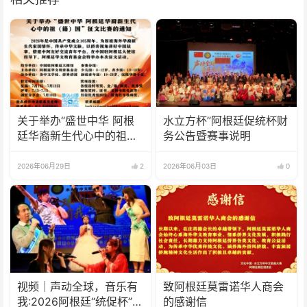
关于举办“盛世中华 阿根
水立方杯”阿根廷促统杯财
廷华裔新生代心中的祖
务公告暨赛事说明
(籍)国”征文比赛的通知
2026年06月29日
2
2026年06月03日
0
视频｜声动全球，音乐有
致阿根廷莫雷诺华人商会
我:2026阿根廷“统促杯”水
的感谢信