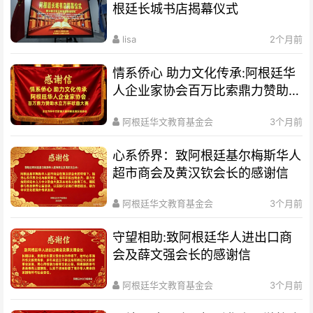
根廷长城书店揭幕仪式
lisa
2个月前
情系侨心 助力文化传承:阿根廷华
人企业家协会百万比索鼎力赞助水
立方杯歌曲大赛
阿根廷华文教育基金会
3个月前
心系侨界​：致阿根廷基尔梅斯华人
超市商会及黄汉钦会长的感谢信
阿根廷华文教育基金会
3个月前
守望相助:致阿根廷华人进出口商
会及薛文强会长的感谢信
阿根廷华文教育基金会
3个月前