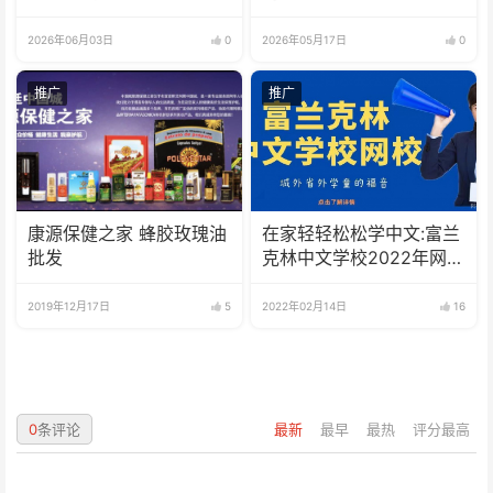
立方中文歌曲大赛总决赛
圆满落幕
2026年06月03日
0
2026年05月17日
0
推广
推广
康源保健之家 蜂胶玫瑰油
在家轻轻松松学中文:富兰
批发
克林中文学校2022年网校
招生啦
2019年12月17日
5
2022年02月14日
16
0
条评论
最新
最早
最热
评分最高