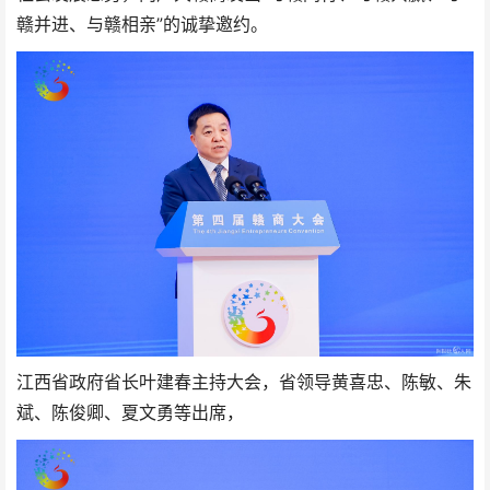
赣并进、与赣相亲”的诚挚邀约。
江西省政府省长叶建春主持大会，省领导黄喜忠、陈敏、朱
斌、陈俊卿、夏文勇等出席，