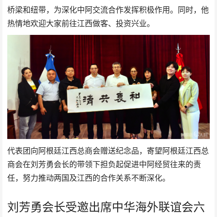
桥梁‬和‬纽带‬，为深化中阿交流合作发挥积极作用。同时，他
热情地欢迎大家前往江西做客、投资兴业。
代表团向阿根廷江西总商会赠送纪念品，寄望阿根廷江西总
商会在刘芳勇会长的带领下担负起促进中阿经贸往来的责
任，努力推动两国及江西的合作关系不断深化。
刘芳勇会长受邀出席中华海外联谊会六