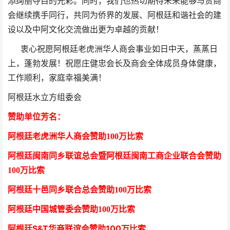
添绚丽夺目的光彩。同时，我们也热切期待未来能够与贵商
会继续携手同行，共同为侨界的发展、阿根廷和谐社会的建
设以及中阿文化交流做出更为卓越的贡献！
衷心祝愿阿根廷老虎洲华人商会事业如日中天，蒸蒸日
上，蓬勃发展！祝愿庄健忠会长及商会全体成员身体健康，
工作顺利，家庭幸福美满！
阿根廷水立方组委会
赞助单位芳
名
：
阿根廷老虎洲华人商会
赞助100万比索
阿根廷闽南同乡联谊总会暨阿根廷闽南工商企业联合会
赞助
100万比索
阿根廷十邑同乡联合总会
赞助100万比索
阿根廷中国城管委会赞助100万比索
阿根廷S&T华商联谊会赞助100万比索
、