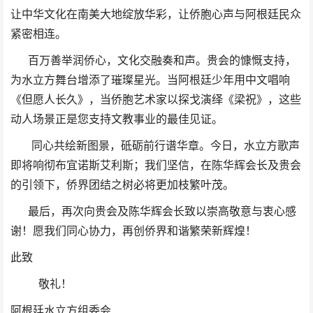
让中华文化在南美大地绽放华彩，让侨胞心声与阿根廷民众
紧密相连。
百万善举润侨心，文化交融奏和声。贵会的慷慨支持，
为水立方舞台增添了璀璨星光。当阿根廷少年用中文唱响
《但愿人长久》，当侨胞艺术家以探戈演绎《梁祝》，这些
动人场景正是您支持文教事业的最佳见证。
同心共绘新图景，砥砺前行谱华章。今日，水立方歌声
即将响彻布宜诺斯艾利斯；我们坚信，在陈华辉会长及贵会
的引领下，侨界团结之树必将更加枝繁叶茂。
最后，再次向贵会及陈华辉会长致以崇高敬意与衷心感
谢！愿我们同心协力，再创侨界和谐繁荣新辉煌！
此致
敬礼！
阿根廷水立方组委会