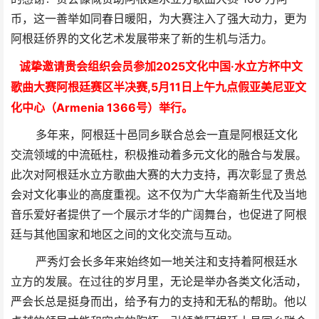
币，这一善举如同春日暖阳，为大赛注入了强大动力，更为
阿根廷侨界的文化艺术发展带来了新的生机与活力。
诚挚邀请贵会组织会员参加
2025文化中国·水立方杯中文
歌曲大赛阿根廷赛区半决赛,
5月11日上午九点假亚美尼亚文
化中心（Armenia 1366号）举
行。
多年来，阿根廷十邑同乡联合总会一直是阿根廷文化
交流领域的中流砥柱，积极推动着多元文化的融合与发展。
此次对阿根廷水立方歌曲大赛的大力支持，再次彰显了贵总
会对文化事业的高度重视。这不仅为广大华裔新生代及当地
音乐爱好者提供了一个展示才华的广阔舞台，也促进了阿根
廷与其他国家和地区之间的文化交流与互动。
严秀灯会长多年来始终如一地关注和支持着阿根廷水
立方的发展。在过往的岁月里，无论是举办各类文化活动，
严会长总是挺身而出，给予有力的支持和无私的帮助。他以