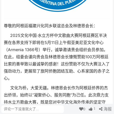
尊敬的阿根廷福建兴化同乡联谊总会及林德恩会长：
2025文化中国·水立方杯中文歌曲大赛阿根廷赛区半决
赛
在各界支持下即将在5月11日上午假亚美尼亚文化中心
（Armenia 1366号）举
行，诚挚邀请贵会组织会员参加
。
在此，组委会谨向贵会及林德恩会长慷慨赞助100万阿根廷
比索的善举致以最诚挚的感谢！这份赞助不仅为大赛注入了
强劲动力，更展现了旅阿侨胞团结互助、心系家国的赤子之
心。
文化为桥，大爱无疆。林德恩会长作为阿根廷侨界的杰
出侨领，始终以“凝聚侨心、服务同胞”为己任。此次鼎力支
持水立方歌曲大赛，既是您对中华文化海外传承的坚定守
1
护，也是对阿根廷多元文化交融的积极推动。您常说：“文
0
海报
评论