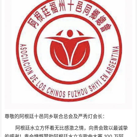
尊敬的阿根廷十邑同乡联合总会及严秀灯会长：
阿根廷水立方怀着无比感激之情，向贵会致以最诚挚
的感谢！贵会慷慨赞助阿根廷水立方歌曲大赛 100 万阿