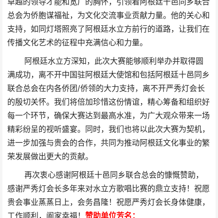
卓越的领导才能和宽广的胸怀，引领着阿根廷十邑同乡联合
总会为侨胞谋福祉，为文化交流事业贡献力量。他的关心和
支持，如同灯塔照亮了阿根廷水立方前行的道路，让我们在
传播文化艺术的征程中充满信心和力量。
阿根廷水立方深知，此次大赛能够顺利举办并取得圆
满成功，离不开中国驻阿根廷大使馆和包括阿根廷十邑同乡
联合总会在内各侨团/侨领的大力支持，离不开严秀灯会长
的殷切关怀。我们将倍加珍惜这份情谊，精心筹备和组织好
每一个环节，确保大赛达到最高水准，为广大观众带来一场
精彩纷呈的视听盛宴。同时，我们也将以此次大赛为契机，
进一步加强与贵会的合作，共同为推动阿根廷文化事业的繁
荣发展做出更大的贡献。
再次衷心感谢阿根廷十邑同乡联合总会的慷慨赞助，
感谢严秀灯会长多年来对水立方歌唱比赛的鼎立支持！祝愿
贵会事业蒸蒸日上，会务昌隆！祝愿严秀灯会长身体健康，
工作顺利，阖家幸福！
赞助单位芳
名
：