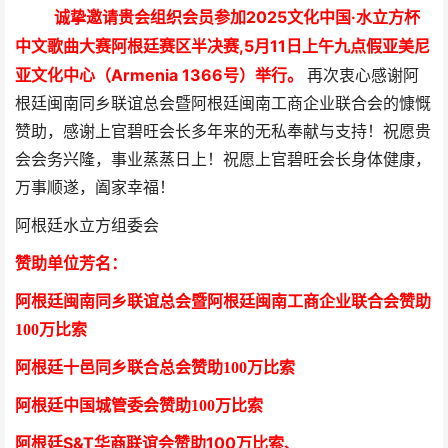
诚挚邀请贵会组织会员参加
2025文化中国·水立方杯
中文歌曲大赛阿根廷赛区半决赛,
5月11日上午九点假亚美尼
亚文化中心（Armenia 1366号）举
行。
再次衷心感谢阿
根廷闽南同乡联谊总会暨阿根廷闽南工商企业联合会的慷慨
赞助，感谢上官碧旺会长多年来的无私奉献与支持！祝愿贵
会会务兴隆，事业蒸蒸日上！祝愿上官碧旺会长身体健康，
万事顺遂，阖家幸福！
阿根廷水立方组委会
赞助单位芳
名
：
阿根廷闽南同乡联谊总会暨阿根廷闽南工商企业联合会
赞助
100万比索
阿根廷十邑同乡联合总会
赞助100万比索
阿根廷中国城管委会赞助100万比索
阿根廷S&T华商联谊会赞助100万比索
、