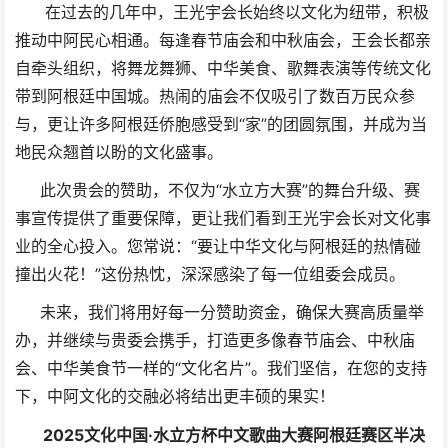
在过去的几年中，王光宇会长始终以文化为纽带，积极
推动中阿民心相通。每逢春节庙会和中秋庙会，王会长都亲
自牵头组织，将舞龙舞狮、中华美食、歌舞表演等传统文化
带到阿根廷中国城。热闹的庙会不仅吸引了数百万民众参
与，更让许多阿根廷侨胞感受到“家”的团圆氛围，并成为当
地民众翘首以盼的文化盛事。
此次贵会的赞助，不仅为“水立方大赛”的舞台升级、赛
事宣传提供了重要保障，更让我们看到王光宇会长对文化事
业的全心投入。您常说：“要让中华文化与阿根廷的热情碰
撞出火花！”这份热忱，深深感染了每一位组委会成员。
未来，我们将用好每一分赞助资金，确保大赛高质量举
办，并继续与贵委会携手，打造更多像春节庙会、中秋庙
会、中华美食节一样的“文化名片”。我们坚信，在您的支持
下，中阿文化的交融必将结出更丰硕的果实！
2025文化中国·水立方杯中文歌曲大赛阿根廷赛区半决