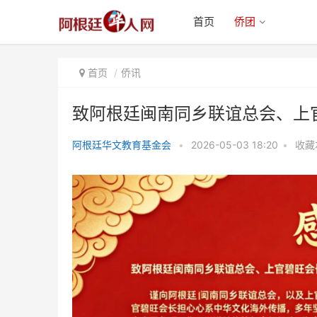
首页
侨团
首页
侨讯
致阿根廷闽南同乡联谊总会、上
阿根廷华文教育基金会
•
2026-05-03 18:20
•
收藏
致阿根廷闽南同乡联谊总会、上官
碧旺会长的感谢信