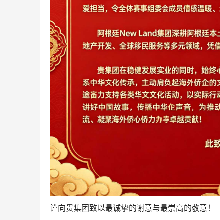
谨向贵集团致以最诚挚的谢意与最崇高的敬意！