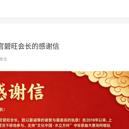
官碧旺会长的感谢信
本文