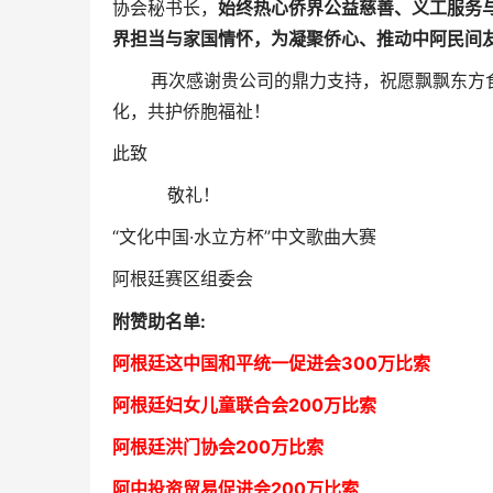
协会秘书长，
始终热心侨界公益慈善、义工服务
界担当与家国情怀，为凝聚侨心、推动中阿民间
再次感谢贵公司的鼎力支持，祝愿飘飘东方食
化，共护侨胞福祉！
此致
敬礼！
“文化中国·水立方杯”中文歌曲大赛
阿根廷赛区组委会
附赞助名单:
阿根廷这中国和平统一促进会300万比索
阿根廷妇女儿童联合会200万比索
阿根廷洪门协会2
00万比索
阿中投资贸易促进会
2
00万比索