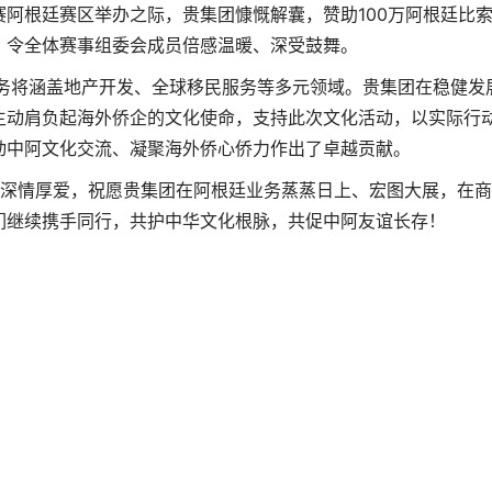
赛阿根廷赛区举办之际，贵集团慷慨解囊，赞助100万阿根廷比
，令全体赛事组委会成员倍感温暖、深受鼓舞。
业务将涵盖地产开发、全球移民服务等多元领域。贵集团在稳健发
主动肩负起海外侨企的文化使命，支持此次文化活动，以实际行
动中阿文化交流、凝聚海外侨心侨力作出了卓越贡献。
与深情厚爱，祝愿贵集团在阿根廷业务蒸蒸日上、宏图大展，在
们继续携手同行，共护中华文化根脉，共促中阿友谊长存！