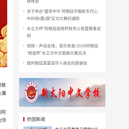
得体会
关于举办“盛世中华 阿根廷华裔新生代心
中的祖(籍)国”征文比赛的通知
水立方杯”阿根廷促统杯财务公告暨赛事说
明
视频｜声动全球，音乐有我:2026阿根廷
“统促杯”水立方中文歌曲大赛总决
致阿根廷莫雷诺华人商会的感谢信
阿根
大量
旅阿
侨团新闻
力华