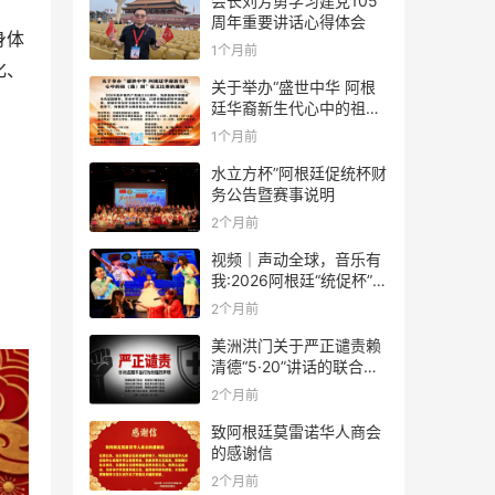
会长刘芳勇学习建党105
周年重要讲话心得体会
身体
1个月前
化、
关于举办“盛世中华 阿根
廷华裔新生代心中的祖
(籍)国”征文比赛的通知
1个月前
水立方杯”阿根廷促统杯财
务公告暨赛事说明
2个月前
视频｜声动全球，音乐有
我:2026阿根廷“统促杯”水
立方中文歌曲大赛总决赛
2个月前
圆满落幕
美洲洪门关于严正谴责赖
清德“5·20”讲话的联合声
明
2个月前
致阿根廷莫雷诺华人商会
的感谢信
2个月前