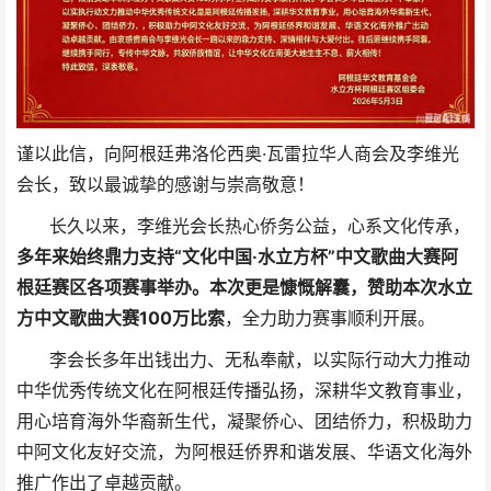
谨以此信，向阿根廷弗洛伦西奥·瓦雷拉华人商会及李维光
会长，致以最诚挚的感谢与崇高敬意！
长久以来，李维光会长热心侨务公益，心系文化传承，
多年来始终鼎力支持“文化中国·水立方杯”中文歌曲大赛阿
根廷赛区各项赛事举办。本次更是慷慨解囊，赞助本次水立
方中文歌曲大赛100万比索
，全力助力赛事顺利开展。
李会长多年出钱出力、无私奉献，以实际行动大力推动
中华优秀传统文化在阿根廷传播弘扬，深耕华文教育事业，
用心培育海外华裔新生代，凝聚侨心、团结侨力，积极助力
中阿文化友好交流，为阿根廷侨界和谐发展、华语文化海外
推广作出了卓越贡献。