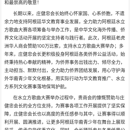
和最崇高的敬意！
长期以来，庄健忠会长始终心怀家国、心系侨胞，不遗
余力地支持阿根廷华文教育事业发展，全力助力阿根廷水立
方歌曲大赛各项筹备与举办工作，是中华文化海外传播、侨
界文化活动开展的坚定支持者与践行者。此次，阿根廷老虎
洲华人商会赞助100万比索，支持水立方歌曲大赛举办；多
年来，庄健忠会长更积极投身阿根廷各类侨界公益活动，始
终秉持热心奉献的精神，为侨界事务出钱出力、倾尽全力，
主动担当、默默付出，全力助力侨界团结发展，用心守护海
外华裔青少年文化根基，用实际行动为华文教育推广、水立
方系列文化赛事落地保驾护航。
在水立方歌曲大赛举办过程中，贵商会的慷慨赞助与庄
健忠会长的全方位支持，为赛事各项工作开展提供了坚实保
障，
庄健忠
会长也以高度的责任感参与其中，让赛事得以顺
利开展、圆满推进，让更多阿根廷华裔青少年在舞台上展现