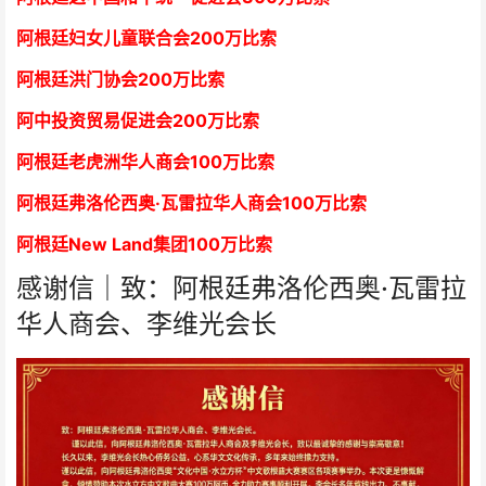
阿根廷妇女儿童联合会200万比索
阿根廷洪门协会2
00万比索
阿中投资贸易促进会
2
00万比索
阿根廷老虎洲华人商会1
00万比索
阿根廷弗洛伦西奥·瓦雷拉华人商会
1
00万比索
阿根廷New Land集团
1
00万比索
感谢信｜致：阿根廷弗洛伦西奥·瓦雷拉
华人商会、李维光会长