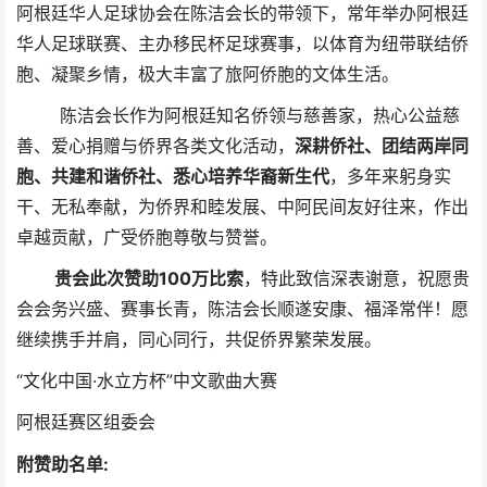
阿根廷华人足球协会在陈洁会长的带领下，常年举办阿根廷
华人足球联赛、主办移民杯足球赛事，以体育为纽带联结侨
胞、凝聚乡情，极大丰富了旅阿侨胞的文体生活。
陈洁会长作为阿根廷知名侨领与慈善家，热心公益慈
善、爱心捐赠与侨界各类文化活动，
深耕侨社、团结两岸同
胞、共建和谐侨社、悉心培养华裔新生代
，多年来躬身实
干、无私奉献，为侨界和睦发展、中阿民间友好往来，作出
卓越贡献，广受侨胞尊敬与赞誉。
贵会此次赞助100万比索
，特此致信深表谢意，祝愿贵
会会务兴盛、赛事长青，陈洁会长顺遂安康、福泽常伴！愿
继续携手并肩，同心同行，共促侨界繁荣发展。
“文化中国·水立方杯”中文歌曲大赛
阿根廷赛区组委会
附赞助名单: