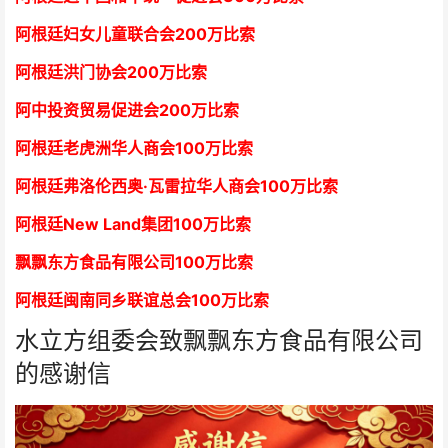
阿根廷妇女儿童联合会200万比索
阿根廷洪门协会2
00万比索
阿中投资贸易促进会
2
00万比索
阿根廷老虎洲华人商会1
00万比索
阿根廷弗洛伦西奥·瓦雷拉华人商会
1
00万比索
阿根廷New Land集团
1
00万比索
飘飘东方食品有限公司
1
00万比索
阿根廷闽南同乡联谊总会
1
00万比索
水立方组委会致飘飘东方食品有限公司
的感谢信