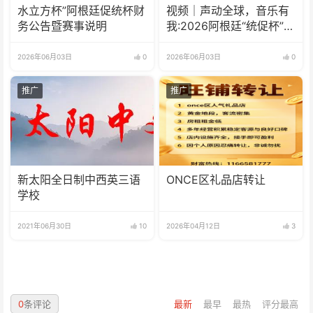
水立方杯”阿根廷促统杯财
视频｜声动全球，音乐有
务公告暨赛事说明
我:2026阿根廷“统促杯”水
立方中文歌曲大赛总决赛
圆满落幕
2026年06月03日
0
2026年06月03日
0
推广
推广
新太阳全日制中西英三语
ONCE区礼品店转让
学校
2021年06月30日
10
2026年04月12日
3
0
条评论
最新
最早
最热
评分最高