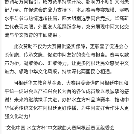
协调与方向指引，成为赛事持续升级、影响力不断扩大的关
键力量。在促进会的鼎力支持下，本届赛事参赛规模、演唱
水平与参与热情远超往届，四大组别选手同台竞技，华裔新
生代表现亮眼，外国友人组踊跃参与，充分展现中阿文化交
流与华文教育的丰硕成果 。
此次赞助不仅为大赛提供坚实保障，更彰显了促进会心
系侨胞、传承文脉、促进中阿友好的责任与担当。赛事以歌
声为桥，凝聚侨心、汇聚侨力，让更多阿根廷民众感受中文
魅力、领略中华文化风采，持续深化两国民心相通。
阿根廷华文教育基金会、大赛组委会谨向阿根廷中国和
平统一促进会以严祥兴会长为首的各位成员致以最诚挚的感
谢！未来将继续携手共进，办好水立方杯品牌赛事，推动中
华优秀传统文化在阿根廷更好传播，为中阿友好合作注入更
强文化动力！
“文化中国·水立方杯”中文歌曲大赛阿根廷赛区组委会