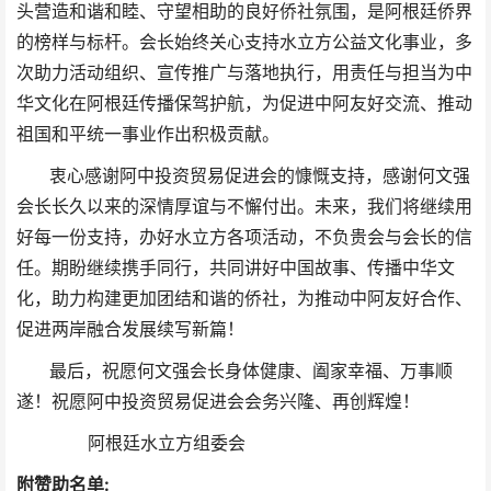
头营造和谐和睦、守望相助的良好侨社氛围，是阿根廷侨界
的榜样与标杆。会长始终关心支持水立方公益文化事业，多
次助力活动组织、宣传推广与落地执行，用责任与担当为中
华文化在阿根廷传播保驾护航，为促进中阿友好交流、推动
祖国和平统一事业作出积极贡献。
衷心感谢阿中投资贸易促进会的慷慨支持，感谢何文强
会长长久以来的深情厚谊与不懈付出。未来，我们将继续用
好每一份支持，办好水立方各项活动，不负贵会与会长的信
任。期盼继续携手同行，共同讲好中国故事、传播中华文
化，助力构建更加团结和谐的侨社，为推动中阿友好合作、
促进两岸融合发展续写新篇！
最后，祝愿何文强会长身体健康、阖家幸福、万事顺
遂！祝愿阿中投资贸易促进会会务兴隆、再创辉煌！
阿根廷水立方组委会
附赞助名单: