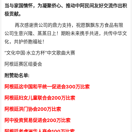
当与家国情怀，为凝聚侨心、推动中阿民间友好交流作出积
极贡献。
再次感谢贵公司的鼎力支持，祝愿飘飘东方食品有限
公司生意兴隆、蒸蒸日上！期盼未来携手共进，共传中华文
化，共护侨胞福祉！
“文化中国·水立方杯”中文歌曲大赛
阿根廷赛区组委会
附赞助名单:
阿根廷这中国和平统一促进会300万比索
阿根廷妇女儿童联合会200万比索
阿根廷洪门协会2
00万比索
阿中投资贸易促进会
2
00万比索
阿根廷老虎洲华人商会1
00万比索