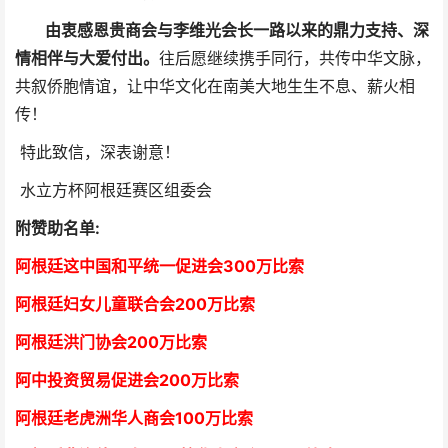
由衷感恩贵商会与李维光会长一路以来的鼎力支持、深
情相伴与大爱付出。
往后愿继续携手同行，共传中华文脉，
共叙侨胞情谊，让中华文化在南美大地生生不息、薪火相
传！
特此致信，深表谢意！
水立方杯阿根廷赛区组委会
附赞助名单:
阿根廷这中国和平统一促进会300万比索
阿根廷妇女儿童联合会200万比索
阿根廷洪门协会2
00万比索
阿中投资贸易促进会
2
00万比索
阿根廷老虎洲华人商会1
00万比索