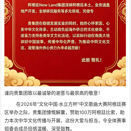
谨向贵集团致以最诚挚的谢意与最崇高的敬意！
在2026年“文化中国·水立方杯”中文歌曲大赛阿根廷赛
区举办之际，贵集团慷慨解囊，赞助100万阿根廷比索，助
力本次中华文化传播与开展，这份大爱与担当，令全体赛事
组委会成员倍感温暖、深受鼓舞。