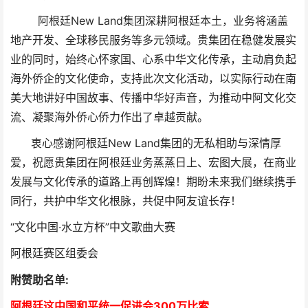
阿根廷New Land集团深耕阿根廷本土，业务将涵盖
地产开发、全球移民服务等多元领域。贵集团在稳健发展实
业的同时，始终心怀家国、心系中华文化传承，主动肩负起
海外侨企的文化使命，支持此次文化活动，以实际行动在南
美大地讲好中国故事、传播中华好声音，为推动中阿文化交
流、凝聚海外侨心侨力作出了卓越贡献。
衷心感谢阿根廷New Land集团的无私相助与深情厚
爱，祝愿贵集团在阿根廷业务蒸蒸日上、宏图大展，在商业
发展与文化传承的道路上再创辉煌！期盼未来我们继续携手
同行，共护中华文化根脉，共促中阿友谊长存！
“文化中国·水立方杯”中文歌曲大赛
阿根廷赛区组委会
附赞助名单:
阿根廷这中国和平统一促进会300万比索