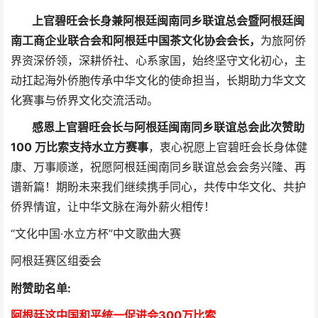
上官碧旺会长身兼阿根廷闽南同乡联谊总会暨阿根廷闽
南工商企业联合会和阿根廷中国茶文化协会会长，
为旅阿侨
界资深侨领，深耕侨社、心系家国，始终坚守文化初心，主
动扛起海外侨胞传承中华文化的使命担当，长期助力华文文
化赛事与侨界文化交流活动。
感恩上官碧旺会长与阿根廷闽南同乡联谊总会此次赞助
100 万比索支持水立方赛事
，衷心祝愿上官碧旺会长身体健
康、万事顺遂，祝愿阿根廷闽南同乡联谊总会会务兴隆、再
谱新篇！期盼未来我们继续携手同心，共传中华文化、共护
侨界情谊，让中华文脉在海外薪火相传！
“文化中国·水立方杯”中文歌曲大赛
阿根廷赛区组委会
附赞助名单:
阿根廷这中国和平统一促进会300万比索