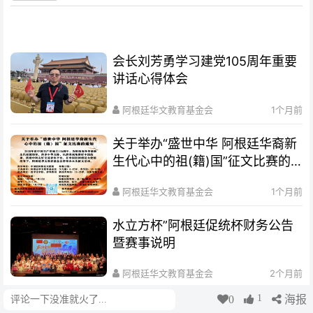
会长刘芳勇学习建党105周年重要
讲话心得体会
阿根廷华文教育基金会
1个月前
关于举办“盛世中华 阿根廷华裔新
生代心中的祖(籍)国”征文比赛的
通知
阿根廷华文教育基金会
1个月前
水立方杯”阿根廷促统杯财务公告
暨赛事说明
阿根廷华文教育基金会
2个月前
1
0
海报
评论
视频｜声动全球，音乐有我:2026