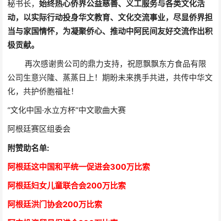
秘书长，
始终热心侨界公益慈善、义工服务与各类文化活
动，以实际行动投身华文教育、文化交流事业，尽显侨界担
当与家国情怀，为凝聚侨心、推动中阿民间友好交流作出积
极贡献。
再次感谢贵公司的鼎力支持，祝愿飘飘东方食品有限
公司生意兴隆、蒸蒸日上！期盼未来携手共进，共传中华文
化，共护侨胞福祉！
“文化中国·水立方杯”中文歌曲大赛
阿根廷赛区组委会
附赞助名单:
阿根廷这中国和平统一促进会300万比索
阿根廷妇女儿童联合会200万比索
阿根廷洪门协会2
00万比索