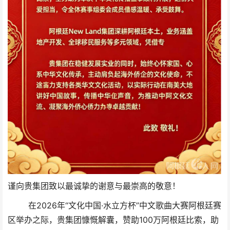
谨向贵集团致以最诚挚的谢意与最崇高的敬意！
在2026年“文化中国·水立方杯”中文歌曲大赛阿根廷赛
区举办之际，贵集团慷慨解囊，赞助100万阿根廷比索，助