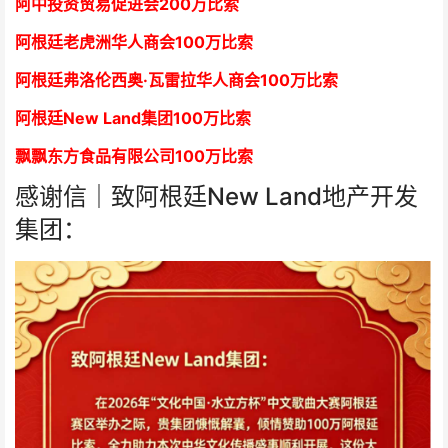
阿中投资贸易促进会
2
00万比索
阿根廷老虎洲华人商会1
00万比索
阿根廷弗洛伦西奥·瓦雷拉华人商会
1
00万比索
阿根廷New Land集团
1
00万比索
飘飘东方食品有限公司
1
00万比索
感谢信｜致阿根廷New Land地产开发
集团：