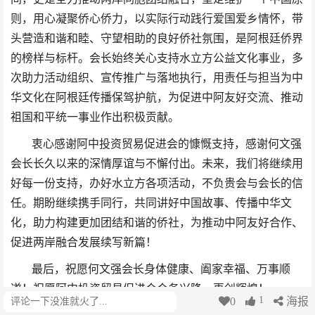
则，用心凝聚侨心侨力，以实际行动践行爱国爱乡情怀，带
头营造和谐和睦、守望相助的良好侨社氛围，是阿根廷侨界
的榜样与标杆。会长始终关心支持水立方公益文化事业，多
次助力活动组织、宣传推广与落地执行，用责任与担当为中
华文化在阿根廷传播保驾护航，为促进中阿友好交流、推动
祖国和平统一事业作出积极贡献。
衷心感谢阿中投资贸易促进会的慷慨支持，感谢何文强
会长长久以来的深情厚谊与不懈付出。未来，我们将继续用
好每一份支持，办好水立方各项活动，不负贵会与会长的信
任。期盼继续携手同行，共同讲好中国故事、传播中华文
化，助力构建更加团结和谐的侨社，为推动中阿友好合作、
促进两岸融合发展续写新篇！
最后，祝愿何文强会长身体健康、阖家幸福、万事顺
遂！祝愿阿中投资贸易促进会会务兴隆、再创辉煌！
1
0
海报
评论