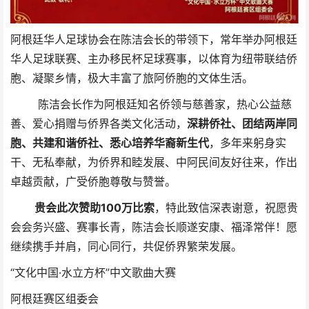
阿根廷华人足球协会在陈洁会长的带领下，常年举办阿根廷
华人足球联赛、主办移民杯足球赛事，以体育为纽带联结侨
胞、凝聚乡情，极大丰富了旅阿侨胞的文体生活。
陈洁会长作为阿根廷知名侨领与慈善家，热心公益慈
善、爱心捐赠与侨界各类文化活动，
深耕侨社、团结两岸同
胞、共建和谐侨社、悉心培养华裔新生代
，多年来躬身实
干、无私奉献，为侨界和睦发展、中阿民间友好往来，作出
卓越贡献，广受侨胞尊敬与赞誉。
贵会此次赞助100万比索
，特此致信深表谢意，祝愿贵
会会务兴盛、赛事长青，陈洁会长顺遂安康、福泽常伴！愿
继续携手并肩，同心同行，共促侨界繁荣发展。
“文化中国·水立方杯”中文歌曲大赛
阿根廷赛区组委会