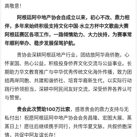
高敬意！
阿根廷阿中地产协会自成立以来，初心不改、鼎力相
伴，多年来始终积极支持文化中国·水立方杯中文歌曲大赛
阿根廷赛区各项工作，一路倾情助力、大力扶持，为赛事常
年顺利举办、稳步发展保驾护航。
贵协会深耕阿根廷地产行业，团结旅阿华商侨胞，心
怀家国、热心公益，积极投身侨界文化交流与公益事业。长
期助力华文教育推广与中华优秀传统文化海外传播，致力团
结两岸同胞、共建和谐侨社、培育华裔新生代，以实际行动
践行侨领担当，深耕中阿民间友好交流，深受侨界各界认可
与赞誉。
贵会此次赞助100万比索
，
感恩贵会的鼎力支持与无
私付出！祝愿阿根廷阿中地产协会会务昌隆、宏图大展、蒸
蒸日上！愿往后继续携手同行，共传华夏文脉，共叙侨胞深
情，共促中阿友谊长存！