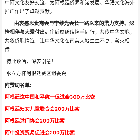
中阿文化友好交流，为阿根廷侨界和谐发展、华语文化海外
推广作出了卓越贡献。
由衷感恩贵商会与李维光会长一路以来的鼎力支持、深
情相伴与大爱付出。
往后愿继续携手同行，共传中华文脉，
共叙侨胞情谊，让中华文化在南美大地生生不息、薪火相
传！
特此致信，深表谢意！
水立方杯阿根廷赛区组委会
附赞助名单:
阿根廷这中国和平统一促进会300万比索
阿根廷妇女儿童联合会200万比索
阿根廷洪门协会2
00万比索
阿中投资贸易促进会
2
00万比索