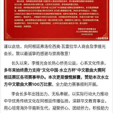
谨以此信，向阿根廷弗洛伦西奥·瓦雷拉华人商会及李维光
会长，致以最诚挚的感谢与崇高敬意！
长久以来，李维光会长热心侨务公益，心系文化传承，
多年来始终鼎力支持“文化中国·水立方杯”中文歌曲大赛阿
根廷赛区各项赛事举办。本次更是慷慨解囊，赞助本次水立
方中文歌曲大赛100万比索
，全力助力赛事顺利开展。
李会长多年出钱出力、无私奉献，以实际行动大力推动
中华优秀传统文化在阿根廷传播弘扬，深耕华文教育事业，
用心培育海外华裔新生代，凝聚侨心、团结侨力，积极助力