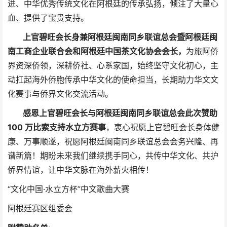
进、中华优秀传统文化在阿根廷的传承弘扬，倾注了大量心
血、提供了宝贵支持。
上官碧旺会长身兼阿根廷闽南同乡联谊总会暨阿根廷闽
南工商企业联合会和阿根廷中国茶文化协会会长，
为旅阿侨
界资深侨领，深耕侨社、心系家国，始终坚守文化初心，主
动扛起海外侨胞传承中华文化的使命担当，长期助力华文文
化赛事与侨界文化交流活动。
感恩上官碧旺会长与阿根廷闽南同乡联谊总会此次赞助
100 万比索支持水立方赛事
，衷心祝愿上官碧旺会长身体健
康、万事顺遂，祝愿阿根廷闽南同乡联谊总会会务兴隆、再
谱新篇！期盼未来我们继续携手同心，共传中华文化、共护
侨界情谊，让中华文脉在海外薪火相传！
“文化中国·水立方杯”中文歌曲大赛
阿根廷赛区组委会