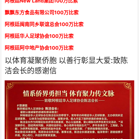
阿根廷New Land集团
1
00万比索
飘飘东方食品有限公司
1
00万比索
阿根廷闽南同乡联谊总会
1
00万比索
阿根廷华人足球协会
1
00万比索
阿根廷阿中地产协会
1
00万比索
以体育凝聚侨胞 以善行彰显大爱:致陈
洁会长的感谢信