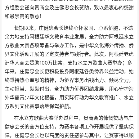
方组委会谨向贵商会及庄健忠会长赞助，致以最衷心的感谢
和最崇高的敬意！
长期以来，庄健忠会长始终心怀家国、心系侨胞，不遗
余力地支持阿根廷华文教育事业发展，全力助力阿根廷水立
方歌曲大赛各项筹备与举办工作，是中华文化海外传播、侨
界文化活动开展的坚定支持者与践行者。此次，阿根廷老虎
洲华人商会赞助100万比索，支持水立方歌曲大赛举办；多
年来，庄健忠会长更积极投身阿根廷各类侨界公益活动，始
终秉持热心奉献的精神，为侨界事务出钱出力、倾尽全力，
主动担当、默默付出，全力助力侨界团结发展，用心守护海
外华裔青少年文化根基，用实际行动为华文教育推广、水立
方系列文化赛事落地保驾护航。
在水立方歌曲大赛举办过程中，贵商会的慷慨赞助与庄
健忠会长的全方位支持，为赛事各项工作开展提供了坚实保
障，
庄健忠
会长也以高度的责任感参与其中，让赛事得以顺