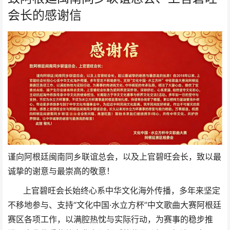
会长的感谢信
谨向阿根廷闽南同乡联谊总会，以及上官碧旺会长，致以最
诚挚的谢意与最崇高的敬意！
上官碧旺会长始终心系中华文化海外传播，多年来坚定
不移地参与、支持“文化中国·水立方杯”中文歌曲大赛阿根廷
赛区各项工作，以满腔热忱与实际行动，为赛事的稳步推