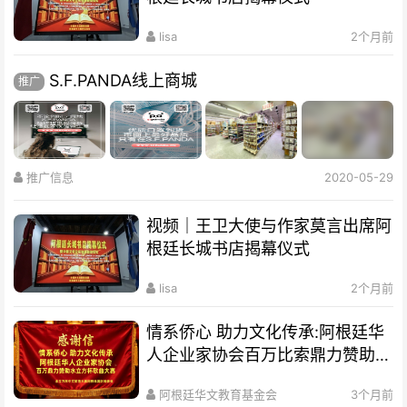
lisa
2个月前
S.F.PANDA线上商城
推广
推广信息
2020-05-29
视频｜王卫大使与作家莫言出席阿
根廷长城书店揭幕仪式
lisa
2个月前
情系侨心 助力文化传承:阿根廷华
人企业家协会百万比索鼎力赞助水
立方杯歌曲大赛
阿根廷华文教育基金会
3个月前