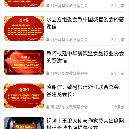
阿根廷华文教育基金会
2个月前
水立方组委会致中国城管委会的感
谢信
阿根廷华文教育基金会
2个月前
致阿根廷中华餐饮暨食品行业协会
的感谢信
阿根廷华文教育基金会
2个月前
感谢信：致阿根廷浙江联合总会、
谷建龙会长：
阿根廷华文教育基金会
2个月前
视频｜王卫大使与作家莫言出席阿
根廷长城书店揭幕仪式