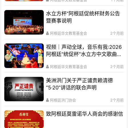
水立方杯”阿根廷促统杯财务公告
暨赛事说明
阿根廷华文教育基金会
2个月前
视频｜声动全球，音乐有我:2026
阿根廷“统促杯”水立方中文歌曲大
赛总决赛圆满落幕
阿根廷华文教育基金会
2个月前
美洲洪门关于严正谴责赖清德
“5·20”讲话的联合声明
阿根廷洪门协会
2个月前
致阿根廷莫雷诺华人商会的感谢信