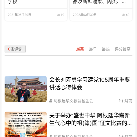
学校
品及新鲜蔬菜、肉类、
鱼、海鲜
2021年06月30日
10
2022年03月30日
49
0
条评论
最新
最早
最热
评分最高
会长刘芳勇学习建党105周年重要
讲话心得体会
阿根廷华文教育基金会
1个月前
关于举办“盛世中华 阿根廷华裔新
生代心中的祖(籍)国”征文比赛的
通知
阿根廷华文教育基金会
1个月前