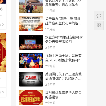
会长刘芳勇学习建党105
周年重要讲话心得体会
6
1个月前
大
关于举办“盛世中华 阿根
廷华裔新生代心中的祖
0
(籍)国”征文比赛的通知
1个月前
水立方杯”阿根廷促统杯财
务公告暨赛事说明
2个月前
视频｜声动全球，音乐有
我:2026阿根廷“统促杯”水
立方中文歌曲大赛总决赛
2个月前
圆满落幕
美洲洪门关于严正谴责赖
、
清德“5·20”讲话的联合声
明
2个月前
0
致阿根廷莫雷诺华人商会
的感谢信
2个月前