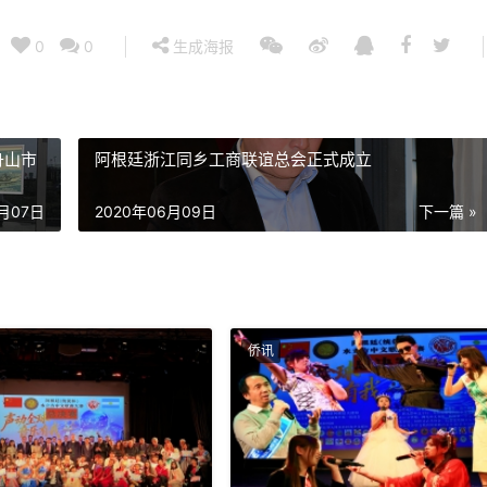
0
0
生成海报
舟山市
阿根廷浙江同乡工商联谊总会正式成立
6月07日
2020年06月09日
下一篇 »
侨讯