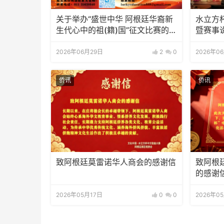
关于举办“盛世中华 阿根廷华裔新
水立方
生代心中的祖(籍)国”征文比赛的通
暨赛事
知
2026年06月29日
2
0
2026年0
侨讯
侨讯
致阿根廷莫雷诺华人商会的感谢信
致阿根
的感谢
2026年05月17日
0
0
2026年0