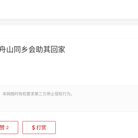
廷舟山同乡会助其回家
。本网随时有权要求第三方停止侵权行为。
赞
打赏
2