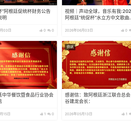
杯”阿根廷促统杯财务公告
视频｜声动全球，音乐有我:202
说明
阿根廷“统促杯”水立方中文歌曲
赛总决赛圆满落幕
6月03日
0
0
2026年06月03日
0
侨讯
廷中华餐饮暨食品行业协会
感谢信：致阿根廷浙江联合总会
信
谷建龙会长：
5月15日
1
0
2026年05月13日
1