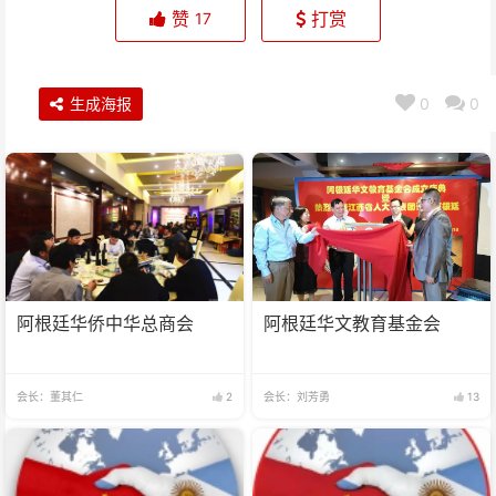
赞
打赏
17
生成海报
0
0
阿根廷华侨中华总商会
阿根廷华文教育基金会
会长：董其仁
2
会长：刘芳勇
13