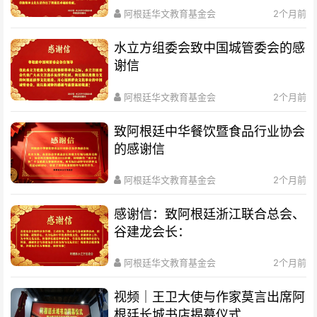
阿根廷华文教育基金会
2个月前
水立方组委会致中国城管委会的感
谢信
阿根廷华文教育基金会
2个月前
致阿根廷中华餐饮暨食品行业协会
的感谢信
阿根廷华文教育基金会
2个月前
感谢信：致阿根廷浙江联合总会、
谷建龙会长：
阿根廷华文教育基金会
2个月前
视频｜王卫大使与作家莫言出席阿
根廷长城书店揭幕仪式