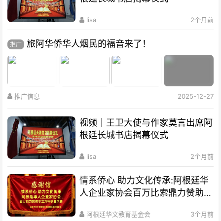
lisa
2个月前
旅阿华侨华人烟民的福音来了！
推广
推广信息
2025-12-27
视频｜王卫大使与作家莫言出席阿
根廷长城书店揭幕仪式
lisa
2个月前
情系侨心 助力文化传承:阿根廷华
人企业家协会百万比索鼎力赞助水
立方杯歌曲大赛
阿根廷华文教育基金会
3个月前