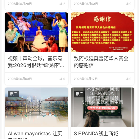
2026年06月29日
2
2026年06月03日
0
视频｜声动全球，音乐有
致阿根廷莫雷诺华人商会
我:2026阿根廷“统促杯”水
的感谢信
立方中文歌曲大赛总决赛
圆满落幕
2026年06月03日
0
2026年05月17日
0
推广
推广
Aliwan mayoristas 让买
S.F.PANDA线上商城