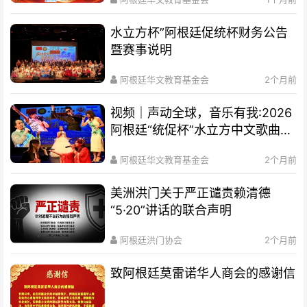
水立方杯”阿根廷促统杯财务公告
暨赛事说明
阿根廷华文教育基金会
2个月前
视频｜声动全球，音乐有我:2026
阿根廷“统促杯”水立方中文歌曲大
赛总决赛圆满落幕
阿根廷华文教育基金会
2个月前
美洲洪门关于严正谴责赖清德
“5·20”讲话的联合声明
阿根廷洪门协会
2个月前
致阿根廷莫雷诺华人商会的感谢信