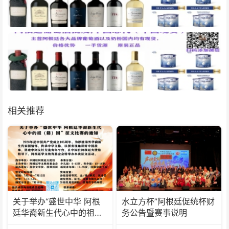
相关推荐
关于举办“盛世中华 阿根
水立方杯”阿根廷促统杯财
廷华裔新生代心中的祖
务公告暨赛事说明
(籍)国”征文比赛的通知