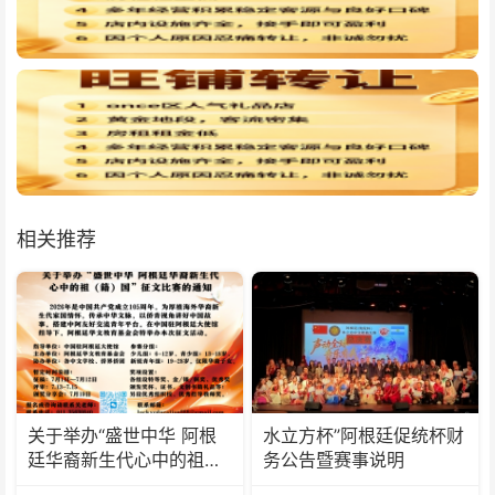
相关推荐
关于举办“盛世中华 阿根
水立方杯”阿根廷促统杯财
廷华裔新生代心中的祖
务公告暨赛事说明
(籍)国”征文比赛的通知