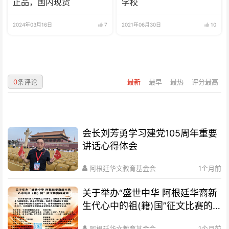
正品，国内现货
学校
2024年03月16日
7
2021年06月30日
10
0
条评论
最新
最早
最热
评分最高
会长刘芳勇学习建党105周年重要
讲话心得体会
阿根廷华文教育基金会
1个月前
关于举办“盛世中华 阿根廷华裔新
生代心中的祖(籍)国”征文比赛的
通知
阿根廷华文教育基金会
1个月前