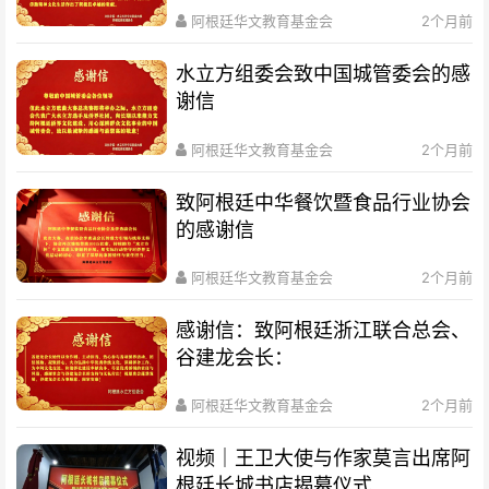
阿根廷华文教育基金会
2个月前
水立方组委会致中国城管委会的感
谢信
阿根廷华文教育基金会
2个月前
致阿根廷中华餐饮暨食品行业协会
的感谢信
阿根廷华文教育基金会
2个月前
感谢信：致阿根廷浙江联合总会、
谷建龙会长：
阿根廷华文教育基金会
2个月前
视频｜王卫大使与作家莫言出席阿
根廷长城书店揭幕仪式