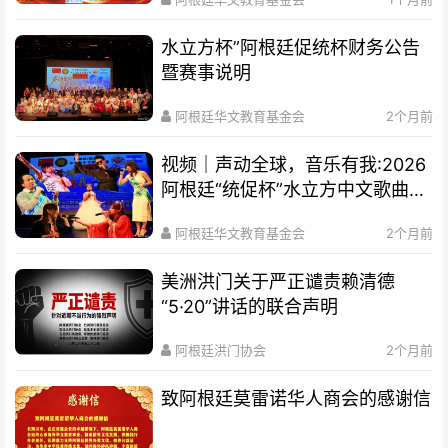
水立方杯”阿根廷促统杯财务公告
暨赛事说明
阿根廷华文教育基金会
2个月前
视频｜声动全球，音乐有我:2026
阿根廷“统促杯”水立方中文歌曲大
赛总决赛圆满落幕
阿根廷华文教育基金会
2个月前
美洲洪门关于严正谴责赖清德
“5·20”讲话的联合声明
阿根廷洪门协会
2个月前
致阿根廷莫雷诺华人商会的感谢信