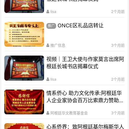
lisa
2个月前
ONCE区礼品店转让
推广
推广信息
3个月前
视频｜王卫大使与作家莫言出席阿
根廷长城书店揭幕仪式
lisa
2个月前
情系侨心 助力文化传承:阿根廷华
人企业家协会百万比索鼎力赞助水
立方杯歌曲大赛
阿根廷华文教育基金会
3个月前
心系侨界​：致阿根廷基尔梅斯华人