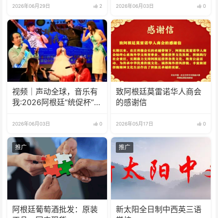
2026年06月29日
2
2026年06月03日
0
视频｜声动全球，音乐有
致阿根廷莫雷诺华人商会
我:2026阿根廷“统促杯”水
的感谢信
立方中文歌曲大赛总决赛
圆满落幕
2026年06月03日
0
2026年05月17日
0
推广
推广
阿根廷葡萄酒批发：原装
新太阳全日制中西英三语