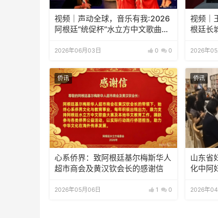
视频｜声动全球，音乐有我:2026
视频｜
阿根廷“统促杯”水立方中文歌曲大
根廷长
赛总决赛圆满落幕
2026年06月03日
0
0
2026年0
侨讯
侨讯
心系侨界​：致阿根廷基尔梅斯华人
山东省
超市商会及黄汉钦会长的感谢信
化中阿
2026年05月06日
1
0
2026年0