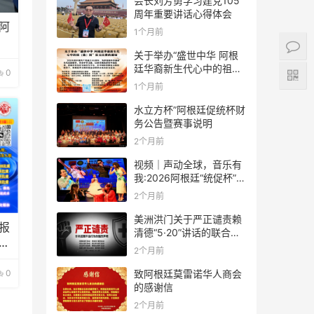
会长刘芳勇学习建党105
周年重要讲话心得体会
阿
1个月前
关于举办“盛世中华 阿根
廷华裔新生代心中的祖
0
(籍)国”征文比赛的通知
1个月前
水立方杯”阿根廷促统杯财
务公告暨赛事说明
2个月前
视频｜声动全球，音乐有
我:2026阿根廷“统促杯”水
立方中文歌曲大赛总决赛
2个月前
圆满落幕
美洲洪门关于严正谴责赖
报
清德“5·20”讲话的联合声
参
明
2个月前
0
致阿根廷莫雷诺华人商会
的感谢信
2个月前