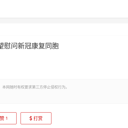
望慰问新冠康复同胞
。本网随时有权要求第三方停止侵权行为。
赞
打赏
1