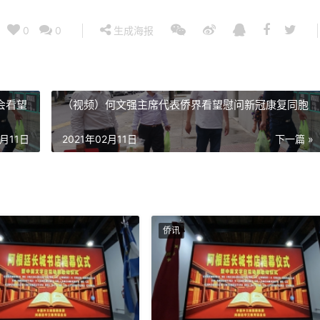
0
0
生成海报
会看望
（视频）何文强主席代表侨界看望慰问新冠康复同胞
2月11日
2021年02月11日
下一篇 »
侨讯