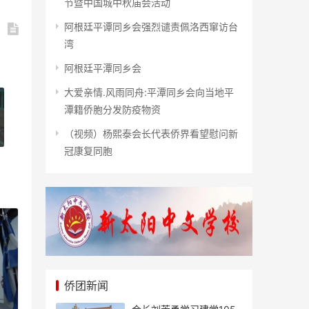
节暨中国城中秋庙会活动
阿根廷平谭同乡会强烈谴责佩洛西窜访台
湾
阿根廷平潭同乡会
大爱亲情.风雨同舟:平潭同乡会向当地平
潭籍侨胞分发防疫物资
（视频）杨熙泰会长代表侨界看望慰问新
冠康复同胞
侨团新闻