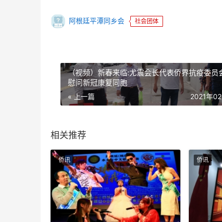
阿根廷平潭同乡会
社会团体
（视频）新春来临:尤震会长代表侨界抗疫委员
慰问新冠康复同胞
« 上一篇
2021年0
相关推荐
侨讯
侨讯