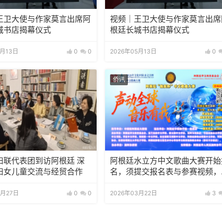
王卫大使与作家莫言出席阿
视频｜王卫大使与作家莫言出席
城书店揭幕仪式
根廷长城书店揭幕仪式
5月13日
0
0
2026年05月13日
0
侨讯
妇联代表团到访阿根廷 深
阿根廷水立方中文歌曲大赛开始
妇女儿童交流与经贸合作
名，须提交报名表与参赛视频，
赛视频须横屏半身或全身出境
4月27日
0
0
2026年03月22日
3