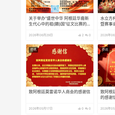
关于举办“盛世中华 阿根廷华裔新
水立方
生代心中的祖(籍)国”征文比赛的通
暨赛事
知
2026年06月29日
2
0
2026年0
侨讯
侨讯
致阿根廷莫雷诺华人商会的感谢信
致阿根
的感谢
2026年05月17日
0
0
2026年0