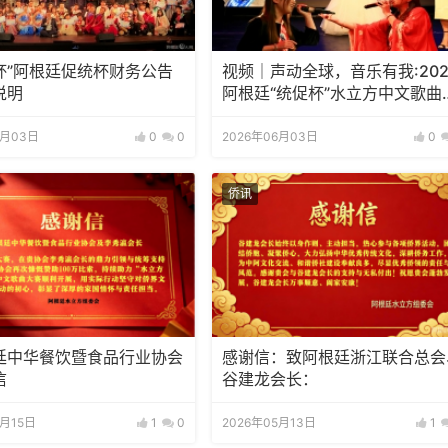
杯”阿根廷促统杯财务公告
视频｜声动全球，音乐有我:202
说明
阿根廷“统促杯”水立方中文歌曲
赛总决赛圆满落幕
6月03日
0
0
2026年06月03日
0
侨讯
廷中华餐饮暨食品行业协会
感谢信：致阿根廷浙江联合总会
信
谷建龙会长：
5月15日
1
0
2026年05月13日
1