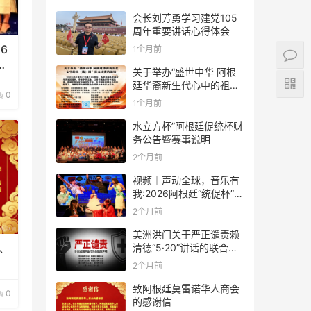
会长刘芳勇学习建党105
周年重要讲话心得体会
6
1个月前
大
关于举办“盛世中华 阿根
廷华裔新生代心中的祖
0
(籍)国”征文比赛的通知
1个月前
水立方杯”阿根廷促统杯财
务公告暨赛事说明
2个月前
视频｜声动全球，音乐有
我:2026阿根廷“统促杯”水
立方中文歌曲大赛总决赛
2个月前
圆满落幕
美洲洪门关于严正谴责赖
清德“5·20”讲话的联合声
、
明
2个月前
致阿根廷莫雷诺华人商会
0
的感谢信