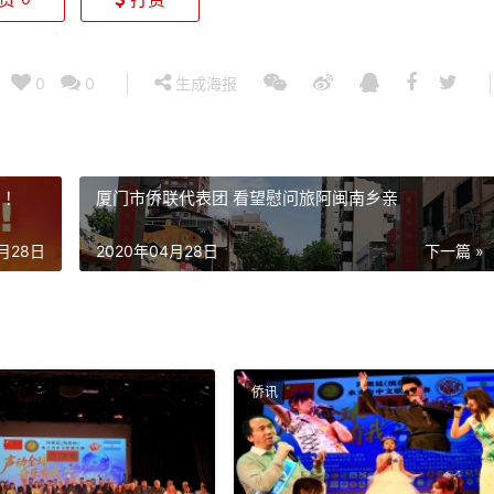
0
0
生成海报
！！
厦门市侨联代表团 看望慰问旅阿闽南乡亲
4月28日
2020年04月28日
下一篇 »
侨讯