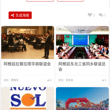
生成海报
0
0
阿根廷拉普拉塔华商联谊会
阿根廷东北三省同乡联谊总
会
会长：董春风
8
会长：张金良
5