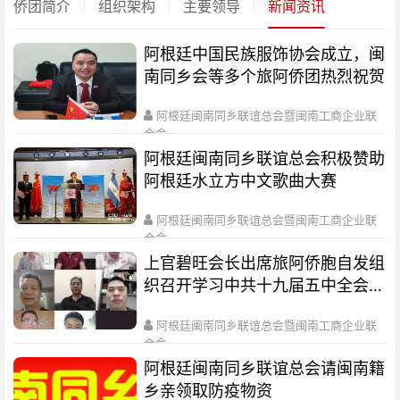
侨团简介
组织架构
主要领导
新闻资讯
阿根廷中国民族服饰协会成立，闽
南同乡会等多个旅阿侨团热烈祝贺
阿根廷闽南同乡联谊总会暨闽南工商企业联
合会
2024-03-20
阿根廷闽南同乡联谊总会积极赞助
阿根廷水立方中文歌曲大赛
阿根廷闽南同乡联谊总会暨闽南工商企业联
合会
2023-05-09
上官碧旺会长出席旅阿侨胞自发组
织召开学习中共十九届五中全会精
神线上专题会
阿根廷闽南同乡联谊总会暨闽南工商企业联
合会
2020-11-23
阿根廷闽南同乡联谊总会请闽南籍
乡亲领取防疫物资