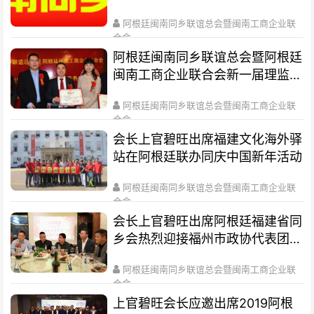
阿根廷闽南同乡联谊总会暨闽南工商企业联
合会
2020-07-22
阿根廷闽南同乡联谊总会暨阿根廷
闽南工商企业联合会新一届理监事
就职庆典暨第20届中国国际投资
阿根廷闽南同乡联谊总会暨闽南工商企业联
贸易洽谈会推介会在阿根廷首都布
合会
宜诺斯艾利斯举行
2020-04-28
会长上官碧旺出席福建文化海外驿
站在阿根廷联办同庆中国新年活动
阿根廷闽南同乡联谊总会暨闽南工商企业联
合会
2020-04-28
会长上官碧旺出席阿根廷福建省同
乡会热烈迎接福州市政协代表团访
阿
阿根廷闽南同乡联谊总会暨闽南工商企业联
合会
2020-04-28
上官碧旺会长应邀出席2019阿根