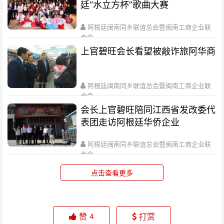
廷“水立方杯”歌曲大赛
阿根廷闽南同乡联谊总会暨闽南工商企业联
合会
2020-04-28
上官碧旺会长看望被敲诈旅阿华商
阿根廷闽南同乡联谊总会暨闽南工商企业联
合会
2020-04-28
会长上官碧旺陪同江西省发改委代
表团走访阿根廷华侨企业
阿根廷闽南同乡联谊总会暨闽南工商企业联
合会
2020-04-28
点击查看更多
赞
打赏
4