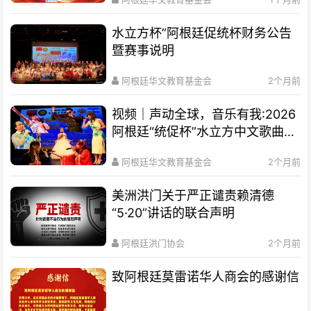
水立方杯”阿根廷促统杯财务公告
暨赛事说明
阿根廷华文教育基金会
2个月前
视频｜声动全球，音乐有我:2026
阿根廷“统促杯”水立方中文歌曲大
赛总决赛圆满落幕
阿根廷华文教育基金会
2个月前
美洲洪门关于严正谴责赖清德
“5·20”讲话的联合声明
阿根廷洪门协会
2个月前
致阿根廷莫雷诺华人商会的感谢信