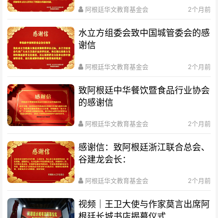
阿根廷华文教育基金会
2个月前
水立方组委会致中国城管委会的感
谢信
阿根廷华文教育基金会
2个月前
致阿根廷中华餐饮暨食品行业协会
的感谢信
阿根廷华文教育基金会
2个月前
感谢信：致阿根廷浙江联合总会、
谷建龙会长：
阿根廷华文教育基金会
2个月前
视频｜王卫大使与作家莫言出席阿
根廷长城书店揭幕仪式