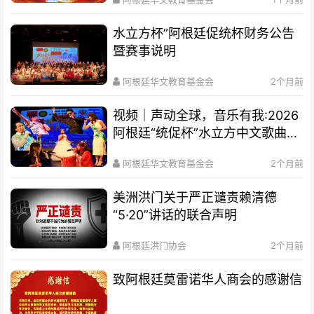
水立方杯”阿根廷促统杯财务公告
暨赛事说明
阿根廷华文教育基金会
2个月前
视频｜声动全球，音乐有我:2026
阿根廷“统促杯”水立方中文歌曲大
赛总决赛圆满落幕
阿根廷华文教育基金会
2个月前
美洲洪门关于严正谴责赖清德
“5·20”讲话的联合声明
阿根廷洪门协会
2个月前
致阿根廷莫雷诺华人商会的感谢信