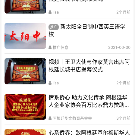
lisa
2个月前
新太阳全日制中西英三语学
推广
校
推广信息
2021-06-30
视频｜王卫大使与作家莫言出席阿
根廷长城书店揭幕仪式
lisa
2个月前
情系侨心 助力文化传承:阿根廷华
人企业家协会百万比索鼎力赞助水
立方杯歌曲大赛
阿根廷华文教育基金会
3个月前
心系侨界​：致阿根廷基尔梅斯华人