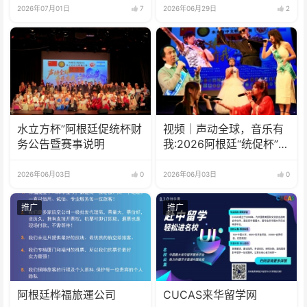
2026年07月01日
7
2026年06月29日
2
水立方杯”阿根廷促统杯财
视频｜声动全球，音乐有
务公告暨赛事说明
我:2026阿根廷“统促杯”水
立方中文歌曲大赛总决赛
圆满落幕
2026年06月03日
0
2026年06月03日
0
推广
推广
阿根廷桦福旅運公司
CUCAS来华留学网