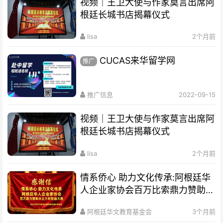
视频｜王卫大使与作家莫言出席阿
根廷长城书店揭幕仪式
lisa
2个月前
CUCAS来华留学网
推广
推广信息
2022-09-15
视频｜王卫大使与作家莫言出席阿
根廷长城书店揭幕仪式
lisa
2个月前
情系侨心 助力文化传承:阿根廷华
人企业家协会百万比索鼎力赞助水
立方杯歌曲大赛
阿根廷华文教育基金会
3个月前