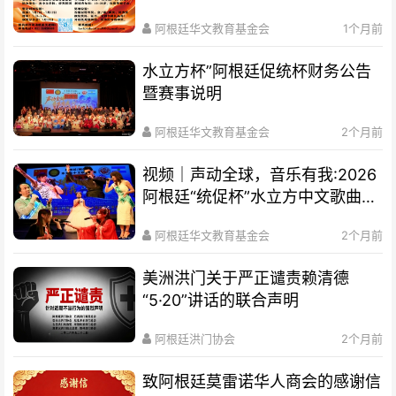
通知
阿根廷华文教育基金会
1个月前
水立方杯”阿根廷促统杯财务公告
暨赛事说明
阿根廷华文教育基金会
2个月前
视频｜声动全球，音乐有我:2026
阿根廷“统促杯”水立方中文歌曲大
赛总决赛圆满落幕
阿根廷华文教育基金会
2个月前
美洲洪门关于严正谴责赖清德
“5·20”讲话的联合声明
阿根廷洪门协会
2个月前
致阿根廷莫雷诺华人商会的感谢信