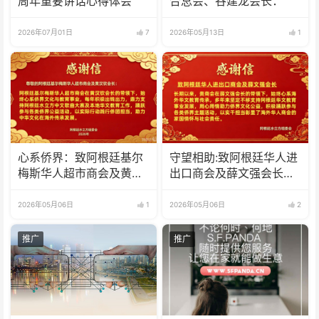
周年重要讲话心得体会
合总会、谷建龙会长：
2026年07月01日
7
2026年05月13日
1
心系侨界​：致阿根廷基尔
守望相助:致阿根廷华人进
梅斯华人超市商会及黄汉
出口商会及薛文强会长的
钦会长的感谢信
感谢信
2026年05月06日
1
2026年05月06日
2
推广
推广