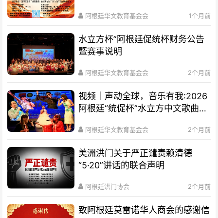
通知
阿根廷华文教育基金会
1个月前
水立方杯”阿根廷促统杯财务公告
暨赛事说明
阿根廷华文教育基金会
2个月前
视频｜声动全球，音乐有我:2026
阿根廷“统促杯”水立方中文歌曲大
赛总决赛圆满落幕
阿根廷华文教育基金会
2个月前
美洲洪门关于严正谴责赖清德
“5·20”讲话的联合声明
阿根廷洪门协会
2个月前
致阿根廷莫雷诺华人商会的感谢信