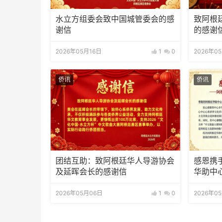
水立方组委会致中国城管委会的感
致阿根
谢信
的感谢
2026年05月16日
1
0
2026年0
侨讯
侨讯
团结互助：致阿根廷华人导游协会
感恩携
及延晖会长的感谢信
华助中
2026年05月06日
1
0
2026年0