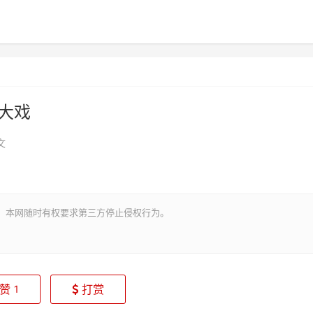
大戏
文
。本网随时有权要求第三方停止侵权行为。
赞
打赏
1