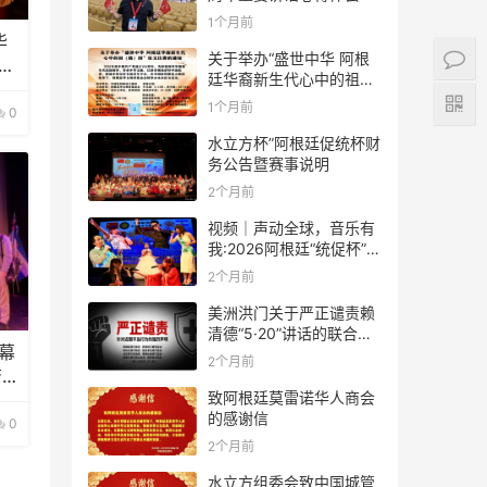
1个月前
华
关于举办“盛世中华 阿根
水
廷华裔新生代心中的祖
(籍)国”征文比赛的通知
1个月前
0
水立方杯”阿根廷促统杯财
务公告暨赛事说明
2个月前
视频｜声动全球，音乐有
我:2026阿根廷“统促杯”水
立方中文歌曲大赛总决赛
2个月前
圆满落幕
美洲洪门关于严正谴责赖
清德“5·20”讲话的联合声
幕
明
2个月前
裔
致阿根廷莫雷诺华人商会
的感谢信
0
2个月前
水立方组委会致中国城管