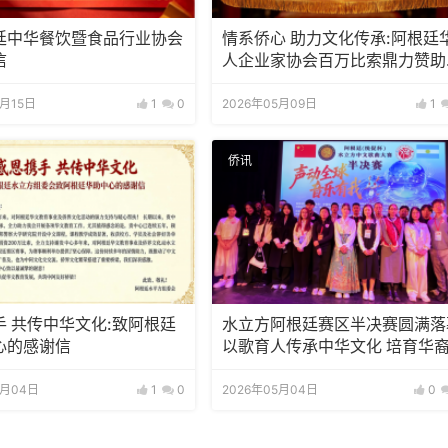
廷中华餐饮暨食品行业协会
情系侨心 助力文化传承:阿根廷
信
人企业家协会百万比索鼎力赞助
立方杯歌曲大赛
5月15日
1
0
2026年05月09日
1
侨讯
手 共传中华文化:致阿根廷
水立方阿根廷赛区半决赛圆满落
心的感谢信
以歌育人传承中华文化 培育华
新生代
5月04日
1
0
2026年05月04日
0