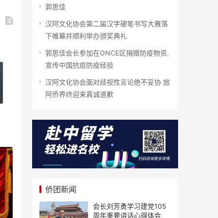
郭思佳
汉阿文化协会第二届汉字硬笔书写大赛落
下帷幕并顺利举办颁奖典礼
郭思佳会长参加在ONCE区捐赠防疫物资.
宣传中国抗疫防疫经验
汉阿文化协会面对歧视性言论绝不妥协 旅
阿侨界终迎来真诚道歉
侨团新闻
会长刘芳勇学习建党105
周年重要讲话心得体会