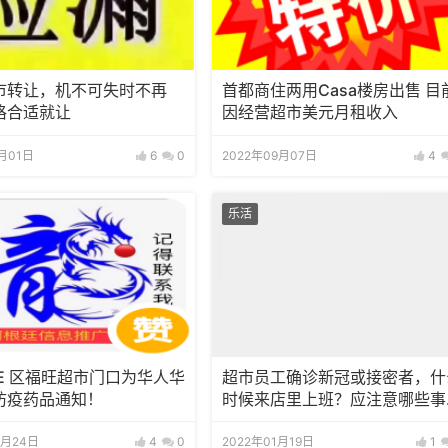
市转让，机不可失时不再
首都商住两用Casa楼房出售 目前
格合适就让
因经营超市美元月租收入
1月01日
6
0
2022年09月07日
4
乐活
E 区福旺超市门口为华人华
超市员工确诊新冠或接密者，什
防疫药品通知！
时候来店里上班？应注意哪些事
项！
3月24日
4
0
2022年01月19日
1