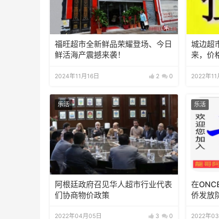
福旺超市全新鲜品荣耀登场、今日
城边超
鲜活海产震撼来袭！
来，价
2024年11月16日
2
0
2022年1
乐活
乐活
阿根廷政府召见华人超市行业代表
在ONC
们协商物价政策
侨发放
2022年04月05日
3
0
2022年0