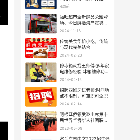
人事业
4周前
福旺超市全新鲜品荣耀登
场、今日鲜活海产震撼来
袭！
2024-11-16
传统美食华榕小吃，传统
与现代完美结合
2024-02-23
修冰箱就找王师傅:多年家
电维修经验 冰箱维修功底
深厚
2024-02-15
招聘西班牙语老师:时间地
点不限制，可兼职可全职
2024-02-14
阿根廷侨领受邀出席第十
届世界华侨华人社团联谊
大会
2023-05-09
富兰克林中文2023招生通