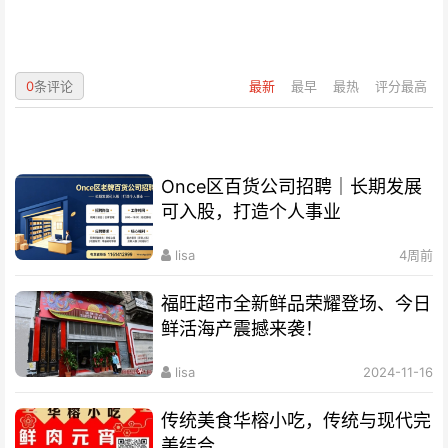
0
条评论
最新
最早
最热
评分最高
Once区百货公司招聘｜长期发展
可入股，打造个人事业
lisa
4周前
福旺超市全新鲜品荣耀登场、今日
鲜活海产震撼来袭！
lisa
2024-11-16
传统美食华榕小吃，传统与现代完
美结合