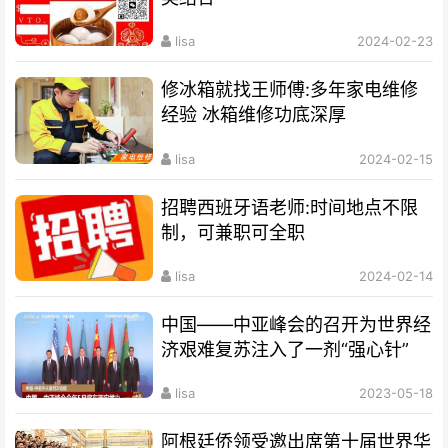
lisa
2024-02-23
修冰箱就找王师傅:多年家电维修
经验 冰箱维修功底深厚
lisa
2024-02-15
招聘西班牙语老师:时间地点不限
制，可兼职可全职
lisa
2024-02-14
中国——中亚峰会的召开为世界经
济艰难复苏注入了一剂“强心针”
lisa
2023-05-18
阿根廷侨领受邀出席第十届世界华