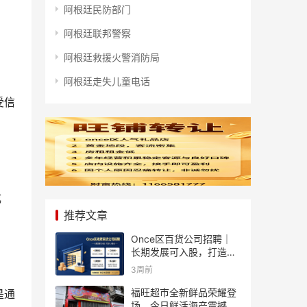
阿根廷民防部门
阿根廷联邦警察
阿根廷救援火警消防局
阿根廷走失儿童电话
受信
成
推荐文章
Once区百货公司招聘｜
长期发展可入股，打造个
人事业
3周前
福旺超市全新鲜品荣耀登
是通
场、今日鲜活海产震撼来