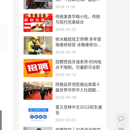
袭！
2024-11-16
传统美食华榕小吃，传统
与现代完美结合
2024-02-23
修冰箱就找王师傅:多年家
电维修经验 冰箱维修功底
深厚
2024-02-15
招聘西班牙语老师:时间地
点不限制，可兼职可全职
2024-02-14
阿根廷侨领受邀出席第十
届世界华侨华人社团联谊
大会
2023-05-09
富兰克林中文2023招生通
告
2022-12-05
疫情防控 | 20条优化防控