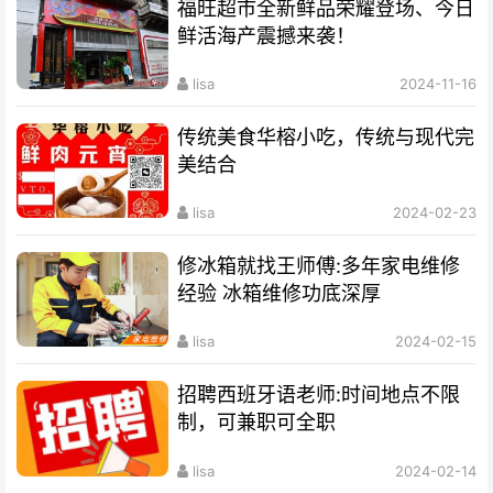
福旺超市全新鲜品荣耀登场、今日
鲜活海产震撼来袭！
lisa
2024-11-16
传统美食华榕小吃，传统与现代完
美结合
lisa
2024-02-23
修冰箱就找王师傅:多年家电维修
经验 冰箱维修功底深厚
lisa
2024-02-15
招聘西班牙语老师:时间地点不限
制，可兼职可全职
lisa
2024-02-14