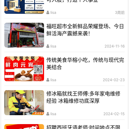
lisa
3周前
福旺超市全新鲜品荣耀登场、今日
鲜活海产震撼来袭！
lisa
2024-11-16
传统美食华榕小吃，传统与现代完
美结合
lisa
2024-02-23
修冰箱就找王师傅:多年家电维修
经验 冰箱维修功底深厚
lisa
2024-02-15
招聘西班牙语老师:时间地点不限