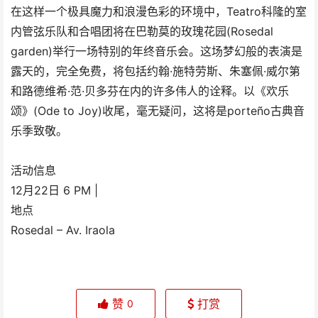
在这样一个极具魔力和浪漫色彩的环境中，Teatro科隆的室
内管弦乐队和合唱团将在巴勒莫的玫瑰花园(Rosedal
garden)举行一场特别的年终音乐会。这场梦幻般的表演是
露天的，完全免费，将包括约翰·施特劳斯、朱塞佩·威尔第
和路德维希·范·贝多芬在内的许多伟人的诠释。以《欢乐
颂》(Ode to Joy)收尾，毫无疑问，这将是porteño古典音
乐季致敬。
活动信息
12月22日 6 PM |
地点
Rosedal – Av. Iraola
赞
打赏
0