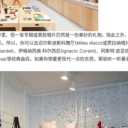
ne的世界里，但一张专辑或黑胶唱片仍然是一份美妙的礼物。除此之外
以，你可以去迈尔斯迪斯科舞厅(Miles disco)或贾拉纳唱
 Gardel)、伊格纳西奥·科尔西尼(Ignacio Corsini)、阿斯特·皮
rcedes Sosa)等经典曲目。如果你想要更现代一点的东西，那就听一听著