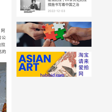
措施书写着中国之治
2022-12-03
，阿
片公
亚佐拉
名的