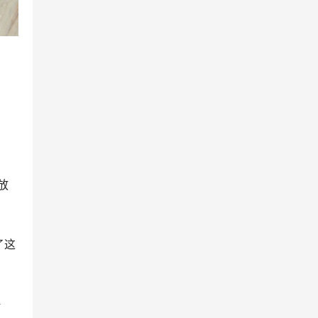
开放
了这
海