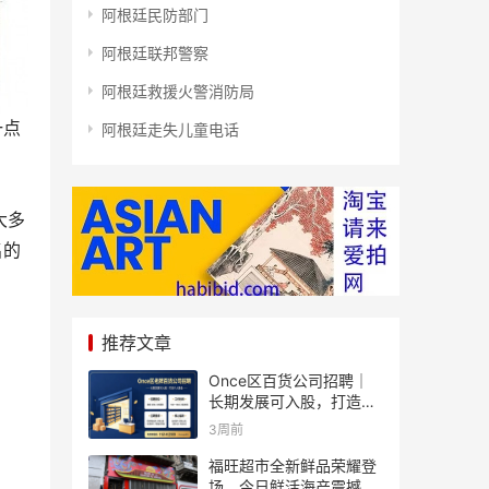
阿根廷民防部门
阿根廷联邦警察
阿根廷救援火警消防局
一点
阿根廷走失儿童电话
大多
名的
推荐文章
Once区百货公司招聘｜
长期发展可入股，打造个
人事业
3周前
福旺超市全新鲜品荣耀登
场、今日鲜活海产震撼来