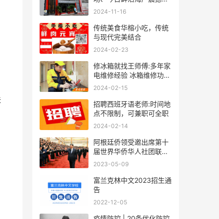
袭！
2024-11-16
传统美食华榕小吃，传统
与现代完美结合
2024-02-23
修冰箱就找王师傅:多年家
电维修经验 冰箱维修功底
深厚
2024-02-15
味
招聘西班牙语老师:时间地
点不限制，可兼职可全职
2024-02-14
阿根廷侨领受邀出席第十
届世界华侨华人社团联谊
大会
2023-05-09
富兰克林中文2023招生通
告
2022-12-05
疫情防控 | 20条优化防控