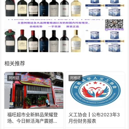
相关推荐
阿根廷
阿根廷
福旺超市全新鲜品荣耀登
义工协会┃公布2023年3
场、今日鲜活海产震撼来
月份财务报表
袭！