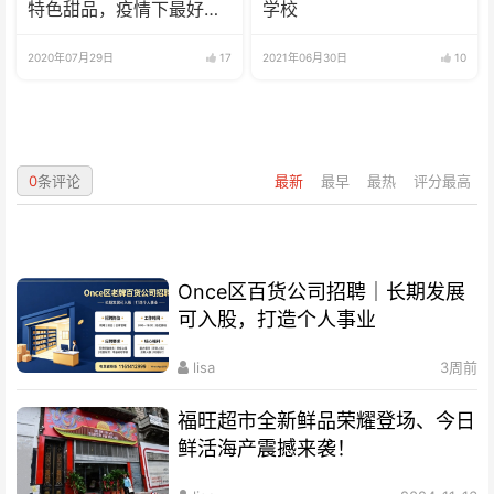
特色甜品，疫情下最好的
学校
选择
2020年07月29日
17
2021年06月30日
10
0
条评论
最新
最早
最热
评分最高
Once区百货公司招聘｜长期发展
可入股，打造个人事业
lisa
3周前
福旺超市全新鲜品荣耀登场、今日
鲜活海产震撼来袭！