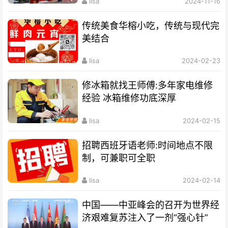
lisa
2024-11-16
传统美食华榕小吃，传统与现代完
美结合
lisa
2024-02-23
修冰箱就找王师傅:多年家电维修
经验 冰箱维修功底深厚
lisa
2024-02-15
招聘西班牙语老师:时间地点不限
制，可兼职可全职
lisa
2024-02-14
中国——中亚峰会的召开为世界经
济艰难复苏注入了一剂“强心针”