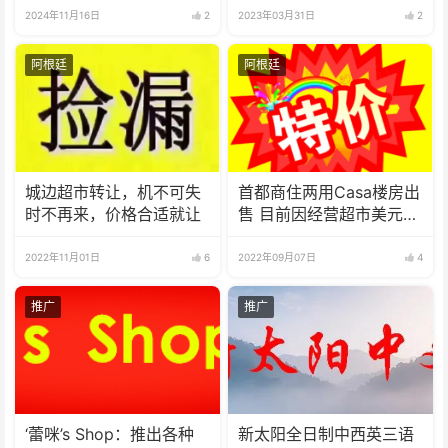
2024年11月16日
2
2023年03月31日
2
阿根廷
阿根廷
城边超市转让，机不可失
首都商住两用Casa楼房出
时不再来，价格合适就让
售 目前因经营超市美元月
租收入
2022年11月01日
6
2022年09月07日
4
推广
推广
‘蕾咪’s Shop：推出各种
新太阳全日制中西英三语