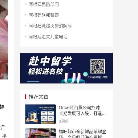
阿根廷民防部门
阿根廷联邦警察
阿根廷救援火警消防局
阿根廷走失儿童电话
推荐文章
幅
Once区百货公司招聘｜
长期发展可入股，打造个
人事业
3周前
公斤
福旺超市全新鲜品荣耀登
）平
场、今日鲜活海产震撼来