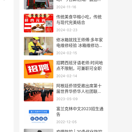
袭！
2024-11-16
传统美食华榕小吃，传统
与现代完美结合
2024-02-23
修冰箱就找王师傅:多年家
电维修经验 冰箱维修功底
深厚
2024-02-15
招聘西班牙语老师:时间地
点不限制，可兼职可全职
2024-02-14
阿根廷侨领受邀出席第十
届世界华侨华人社团联谊
大会
2023-05-09
富兰克林中文2023招生通
告
2022-12-05
疫情防控 | 20条优化防控