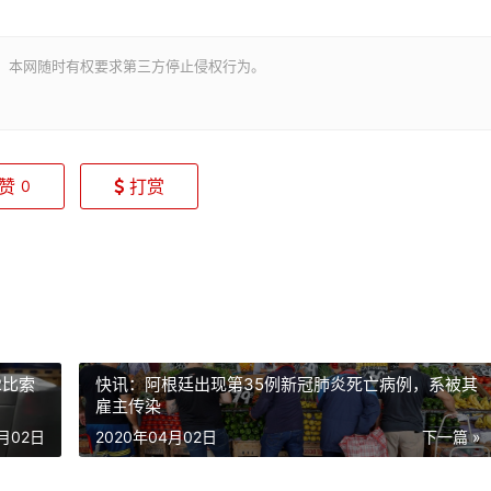
。本网随时有权要求第三方停止侵权行为。
赞
打赏
0
2比索
快讯：阿根廷出现第35例新冠肺炎死亡病例，系被其
雇主传染
4月02日
2020年04月02日
下一篇 »