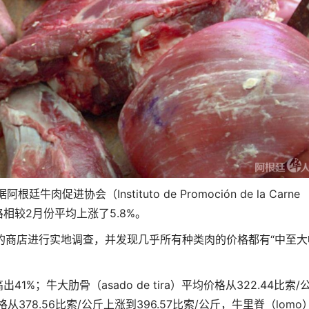
牛肉促进协会（Instituto de Promoción de la Carne
类价格相较2月份平均上涨了5.8%。
同的商店进行实地调查，并发现几乎所有种类肉的价格都有“中至大
1%；牛大肋骨（asado de tira）平均价格从322.44比索/
格从378.56比索/公斤上涨到396.57比索/公斤，牛里脊（lomo